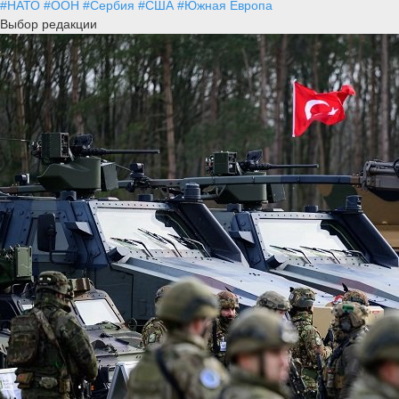
#НАТО
#ООН
#Сербия
#США
#Южная Европа
Выбор редакции