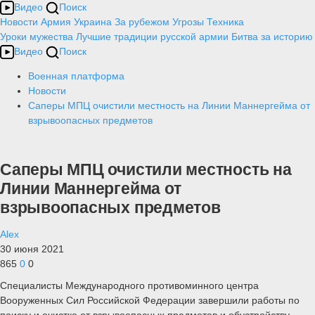
Видео
Поиск
Новости
Армия
Украина
За рубежом
Угрозы
Техника
Уроки мужества
Лучшие традиции русской армии
Битва за историю
Видео
Поиск
Военная платформа
Новости
Саперы МПЦ очистили местность на Линии Маннергейма от
взрывоопасных предметов
Саперы МПЦ очистили местность на
Линии Маннергейма от
взрывоопасных предметов
Alex
30 июня 2021
865
0
0
Специалисты Международного противоминного центра
Вооруженных Сил Российской Федерации завершили работы по
поиску и очистке от взрывоопасных предметов и обустройству