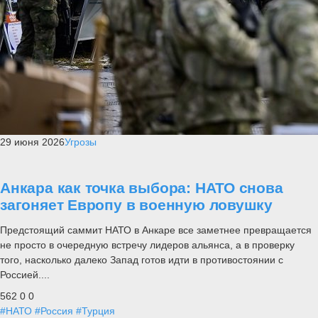
29 июня 2026
Угрозы
Анкара как точка выбора: НАТО снова
загоняет Европу в военную ловушку
Предстоящий саммит НАТО в Анкаре все заметнее превращается
не просто в очередную встречу лидеров альянса, а в проверку
того, насколько далеко Запад готов идти в противостоянии с
Россией....
562
0
0
#НАТО
#Россия
#Турция