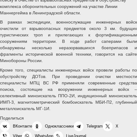
комплекса оборонительных сооружений на участке Линии
Маннергейма в Ленинградской области.
В рамках экспедиции, военнослужащие инженерных войск
очистили от взрывоопасных предметов около 3 км. будущих
туристических троп и прилегающих к фортификационным
сооружениям территории. В ходе работ саперами были
обнаружены несколько неразорвавшихся боеприпасов и
фрагменты исторической военной техники, говорится на сайте
Минобороны России.
Кроме того, специалисты инженерных войск провели работы по
обустройству ДОТов. При проведении очистки местности
специалисты МПЦ ВС РФ применяли современные средства
поиска, состоящие на вооружении инженерных войск –
селективный миноискатель ППО-2И, индукционный миноискатель
ИМП-3, магнитометрический бомбоискатель МБИ-П2, глубинный
металлоискатель МГ-1И.
Поделиться
ВКонтакте
Одноклассники
Telegram
X
Viber
WhatsApp
LiveJournal