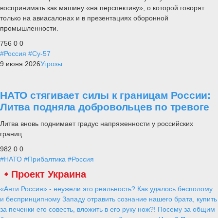
воспринимать как машину «на перспективу», о которой говорят
только на авиасалонах и в презентациях оборонной
промышленности.
756
0
0
#Россия
#Су-57
9 июня 2026
Угрозы
НАТО стягивает силы к границам России:
Литва подняла добровольцев по тревоге
Литва вновь поднимает градус напряженности у российских
границ.
982
0
0
#НАТО
#Прибалтика
#Россия
Проект Украина
«Анти Россия» - неужели это реальность? Как удалось бесполому
и беспринципному Западу отравить сознание нашего брата, купить
за печенки его совесть, вложить в его руку нож?! Посему за общим