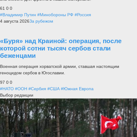
61
0
0
#Владимир Путин
#Минобороны РФ
#Россия
4 августа 2026
За рубежом
«Буря» над Краиной: операция, после
которой сотни тысяч сербов стали
беженцами
Военная операция хорватской армии, ставшая настоящим
геноцидом сербов в Югославии.
97
0
0
#НАТО
#ООН
#Сербия
#США
#Южная Европа
Выбор редакции