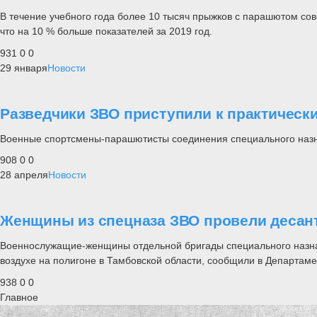
В течение учебного года более 10 тысяч прыжков с парашютом с
что на 10 % больше показателей за 2019 год.
931
0
0
29 января
Новости
Разведчики ЗВО приступили к практичес
Военные спортсмены-парашютисты соединения специального назна
908
0
0
28 апреля
Новости
Женщины из спецназа ЗВО провели десант
Военнослужащие-женщины отдельной бригады специального назнач
воздухе на полигоне в Тамбовской области, сообщили в Департа
938
0
0
Главное