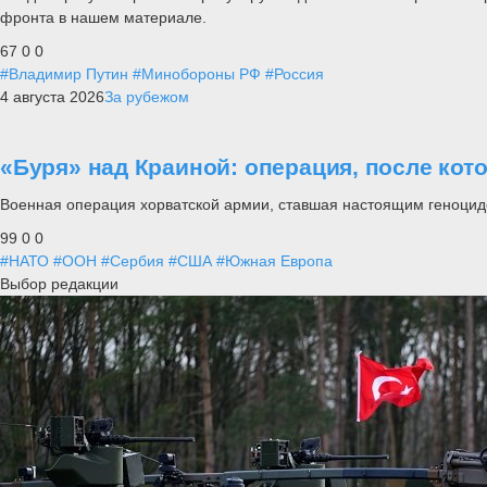
фронта в нашем материале.
67
0
0
#Владимир Путин
#Минобороны РФ
#Россия
4 августа 2026
За рубежом
«Буря» над Краиной: операция, после кот
Военная операция хорватской армии, ставшая настоящим геноцид
99
0
0
#НАТО
#ООН
#Сербия
#США
#Южная Европа
Выбор редакции