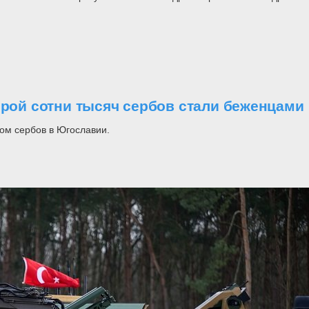
орой сотни тысяч сербов стали беженцами
ом сербов в Югославии.