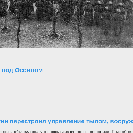
о под Осовцом
..
утин перестроил управление тылом, воор
роны и объявил сразу о нескольких кадровых решениях. Подробнее