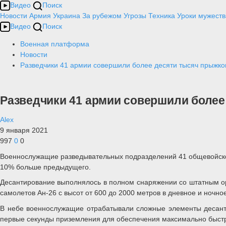
Видео
Поиск
Новости
Армия
Украина
За рубежом
Угрозы
Техника
Уроки мужеств
Видео
Поиск
Военная платформа
Новости
Разведчики 41 армии совершили более десяти тысяч прыжк
Разведчики 41 армии совершили более
Alex
9 января 2021
997
0
0
Военнослужащие разведывательных подразделений 41 общевойсков
10% больше предыдущего.
Десантирование выполнялось в полном снаряжении со штатным о
самолетов Ан-26 с высот от 600 до 2000 метров в дневное и ночно
В небе военнослужащие отрабатывали сложные элементы десанти
первые секунды приземления для обеспечения максимально быстро