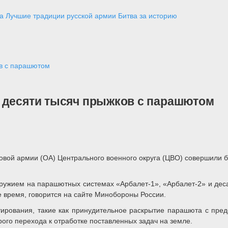
а
Лучшие традиции русской армии
Битва за историю
ов с парашютом
 десяти тысяч прыжков с парашютом
ой армии (ОА) Центрального военного округа (ЦВО) совершили бо
ружием на парашютных системах «Арбалет-1», «Арбалет-2» и дес
е время, говорится на сайте Минобороны России.
рования, такие как принудительное раскрытие парашюта с пред
го перехода к отработке поставленных задач на земле.