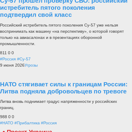
Су-57 прошел проверку СВО: российский
истребитель пятого поколения
подтвердил свой класс
Российский истребитель пятого поколения Су-57 уже нельзя
воспринимать как машину «на перспективу», о которой говорят
только на авиасалонах и в презентациях оборонной
промышленности.
811
0
0
#Россия
#Су-57
9 июня 2026
Угрозы
НАТО стягивает силы к границам России:
Литва подняла добровольцев по тревоге
Литва вновь поднимает градус напряженности у российских
границ.
988
0
0
#НАТО
#Прибалтика
#Россия
Проект Украина