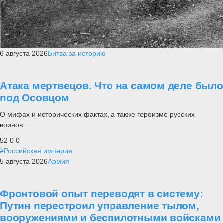
6 августа 2026
Битва за историю
Атака мертвецов. Что на самом деле было
под Осовцом
О мифах и исторических фактах, а также героизме русских
воинов....
52
0
0
#Российская империя
5 августа 2026
Армия
Фронтовой опыт переводят в систему:
Путин перестроил управление тылом,
вооружениями и беспилотными войсками