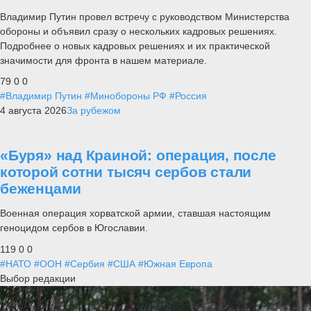
Владимир Путин провел встречу с руководством Министерства
обороны и объявил сразу о нескольких кадровых решениях.
Подробнее о новых кадровых решениях и их практической
значимости для фронта в нашем материале.
79
0
0
#Владимир Путин
#Минобороны РФ
#Россия
4 августа 2026
За рубежом
«Буря» над Краиной: операция, после
которой сотни тысяч сербов стали
беженцами
Военная операция хорватской армии, ставшая настоящим
геноцидом сербов в Югославии.
119
0
0
#НАТО
#ООН
#Сербия
#США
#Южная Европа
Выбор редакции