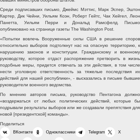
Среди подписавших письмо, Джеймс Мэттис, Марк Эспер, Эштон
Картер, Дик Чейни, Уильям Коэн, Роберт Гейтс, Чак Хейгел, Леон
Панетта, Уильям Перри и Дональд Рамсфелд. Письмо
опубликовано на странице газеты The Washington Post.
«Попытки вовлечь Вооруженные силы США в решение споров
относительно выборов подтолкнут нас на опасную территорию, к
нарушению законов и конституции. Гражданскому и военному
руководству, которое отдаст распоряжение претворить в жизнь
подобные меры, придется отвечать за эти действия, в том числе
нести уголовную ответственность за тяжелые последствия их
действий для нашей республики», - высказались в письме бывшие
руководители военного ведомства.
По мнению авторов письма, руководство Пентагона должно
«воздержаться от любых политических действий, которые бы
подрывали результаты выборов или же создавали препятствия для
новой [президентской] команды».
Поделиться
ВКонтакте
Одноклассники
Telegram
X