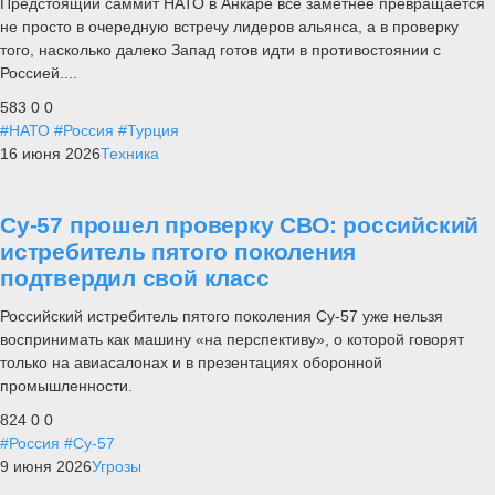
Предстоящий саммит НАТО в Анкаре все заметнее превращается
не просто в очередную встречу лидеров альянса, а в проверку
того, насколько далеко Запад готов идти в противостоянии с
Россией....
583
0
0
#НАТО
#Россия
#Турция
16 июня 2026
Техника
Су-57 прошел проверку СВО: российский
истребитель пятого поколения
подтвердил свой класс
Российский истребитель пятого поколения Су-57 уже нельзя
воспринимать как машину «на перспективу», о которой говорят
только на авиасалонах и в презентациях оборонной
промышленности.
824
0
0
#Россия
#Су-57
9 июня 2026
Угрозы