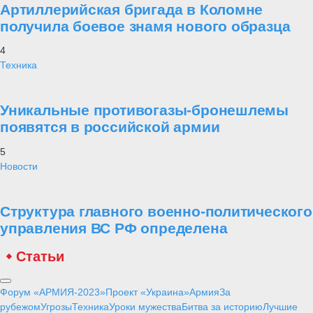
Артиллерийская бригада в Коломне
получила боевое знамя нового образца
4
Техника
Уникальные противогазы-бронешлемы
появятся в российской армии
5
Новости
Структура главного военно-политического
управления ВС РФ определена
Статьи
Форум «АРМИЯ-2023»
Проект «Украина»
Армия
За
рубежом
Угрозы
Техника
Уроки мужества
Битва за историю
Лучшие