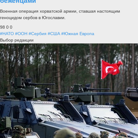
беженцами
Военная операция хорватской армии, ставшая настоящим
геноцидом сербов в Югославии.
98
0
0
#НАТО
#ООН
#Сербия
#США
#Южная Европа
Выбор редакции