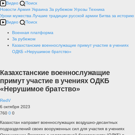
Видео
Поиск
Новости
Армия
Украина
За рубежом
Угрозы
Техника
Уроки мужества
Лучшие традиции русской армии
Битва за историю
Видео
Поиск
Военная платформа
За рубежом
Казахстанские военнослужащие примут участие в учениях
ОДКБ «Нерушимое братство»
Казахстанские военнослужащие
примут участие в учениях ОДКБ
«Нерушимое братство»
RedV
6 октября 2023
760
0
0
Казахстан направит военнослужащих воздушно-десантных
подразделений своих вооруженных сил для участия в учениях
Организации Договора о коллективной безопасности (ОДКБ) в