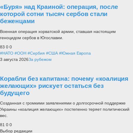
«Буря» над Краиной: операция, после
которой сотни тысяч сербов стали
беженцами
Военная операция хорватской армии, ставшая настоящим
геноцидом сербов в Югославии.
83
0
0
#НАТО
#ООН
#Сербия
#США
#Южная Европа
3 августа 2026
За рубежом
Корабли без капитана: почему «коалиция
желающих» рискует остаться без
будущего
Созданная с громкими заявлениями о долгосрочной поддержке
Украины «коалиция желающих» постепенно теряет политический
вес.
81
0
0
Выбор редакции