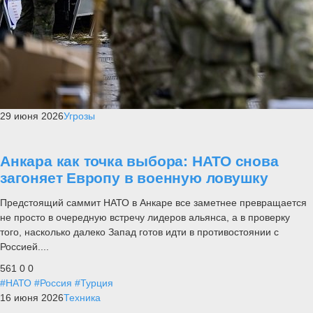
29 июня 2026
Угрозы
Анкара как точка выбора: НАТО снова
загоняет Европу в военную ловушку
Предстоящий саммит НАТО в Анкаре все заметнее превращается
не просто в очередную встречу лидеров альянса, а в проверку
того, насколько далеко Запад готов идти в противостоянии с
Россией....
561
0
0
#НАТО
#Россия
#Турция
16 июня 2026
Техника