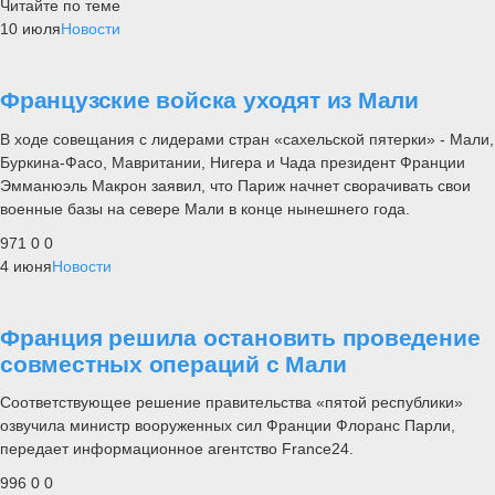
Читайте по теме
10 июля
Новости
Французские войска уходят из Мали
В ходе совещания с лидерами стран «сахельской пятерки» - Мали,
Буркина-Фасо, Мавритании, Нигера и Чада президент Франции
Эмманюэль Макрон заявил, что Париж начнет сворачивать свои
военные базы на севере Мали в конце нынешнего года.
971
0
0
4 июня
Новости
Франция решила остановить проведение
совместных операций с Мали
Соответствующее решение правительства «пятой республики»
озвучила министр вооруженных сил Франции Флоранс Парли,
передает информационное агентство France24.
996
0
0