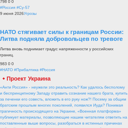
798
0
0
#Россия
#Су-57
9 июня 2026
Угрозы
НАТО стягивает силы к границам России:
Литва подняла добровольцев по тревоге
Литва вновь поднимает градус напряженности у российских
границ.
983
0
0
#НАТО
#Прибалтика
#Россия
Проект Украина
«Анти Россия» - неужели это реальность? Как удалось бесполому
и беспринципному Западу отравить сознание нашего брата, купить
за печенки его совесть, вложить в его руку нож?! Посему за общим
братским прошлым многих поколений, появился Иуда? Понимая
трагичность происходящего на Украине, «Военная платформа»
публикует материалы, позволяющие нашим читателям ответить на
поставленные выше вопросы, разобраться в истинных причинах