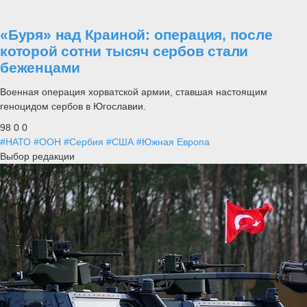
«Буря» над Краиной: операция, после
которой сотни тысяч сербов стали
беженцами
Военная операция хорватской армии, ставшая настоящим
геноцидом сербов в Югославии.
98
0
0
#НАТО
#ООН
#Сербия
#США
#Южная Европа
Выбор редакции