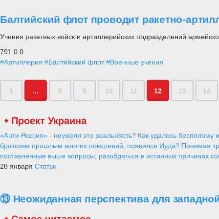
Балтийский флот проводит ракетно-артил
Учения ракетных войск и артиллерийских подразделений армейско
791
0
0
#Артиллерия
#Балтийский флот
#Военные учения
1
...
8
9
10
11
12
13
14
Проект Украина
«Анти Россия» - неужели это реальность? Как удалось бесполому и
братским прошлым многих поколений, появился Иуда? Понимая тр
поставленные выше вопросы, разобраться в истинных причинах соб
28 января
Статьи
⑬ Неожиданная перспектива для западной