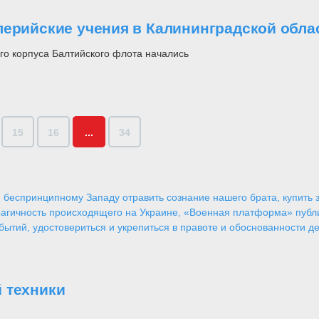
лерийские учения в Калининградской обла
го корпуса Балтийского флота начались
15
16
...
34
 беспринципному Западу отравить сознание нашего брата, купить за
агичность происходящего на Украине, «Военная платформа» публ
ытий, удостовериться и укрепиться в правоте и обоснованности де
 техники