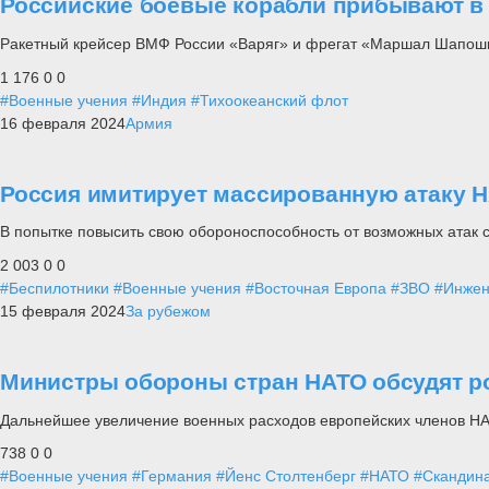
Российские боевые корабли прибывают в
Ракетный крейсер ВМФ России «Варяг» и фрегат «Маршал Шапошн
1 176
0
0
#Военные учения
#Индия
#Тихоокеанский флот
16 февраля 2024
Армия
Россия имитирует массированную атаку Н
В попытке повысить свою обороноспособность от возможных атак 
2 003
0
0
#Беспилотники
#Военные учения
#Восточная Европа
#ЗВО
#Инжен
15 февраля 2024
За рубежом
Министры обороны стран НАТО обсудят р
Дальнейшее увеличение военных расходов европейских членов НА
738
0
0
#Военные учения
#Германия
#Йенс Столтенберг
#НАТО
#Скандин