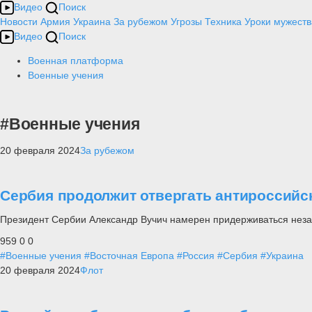
Видео
Поиск
Новости
Армия
Украина
За рубежом
Угрозы
Техника
Уроки мужеств
Видео
Поиск
Военная платформа
Военные учения
#Военные учения
20 февраля 2024
За рубежом
Сербия продолжит отвергать антироссийск
Президент Сербии Александр Вучич намерен придерживаться неза
959
0
0
#Военные учения
#Восточная Европа
#Россия
#Сербия
#Украина
20 февраля 2024
Флот