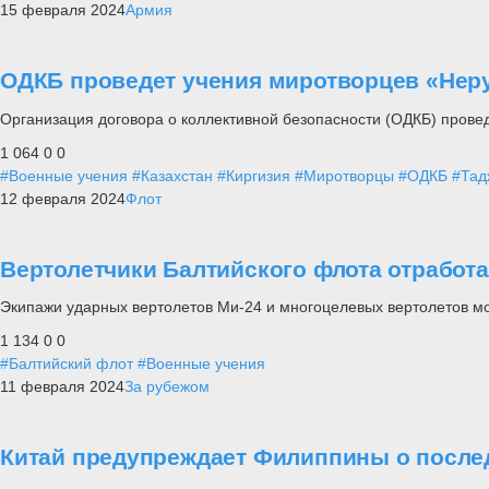
15 февраля 2024
Армия
ОДКБ проведет учения миротворцев «Неру
Организация договора о коллективной безопасности (ОДКБ) провед
1 064
0
0
#Военные учения
#Казахстан
#Киргизия
#Миротворцы
#ОДКБ
#Тад
12 февраля 2024
Флот
Вертолетчики Балтийского флота отработ
Экипажи ударных вертолетов Ми-24 и многоцелевых вертолетов м
1 134
0
0
#Балтийский флот
#Военные учения
11 февраля 2024
За рубежом
Китай предупреждает Филиппины о послед