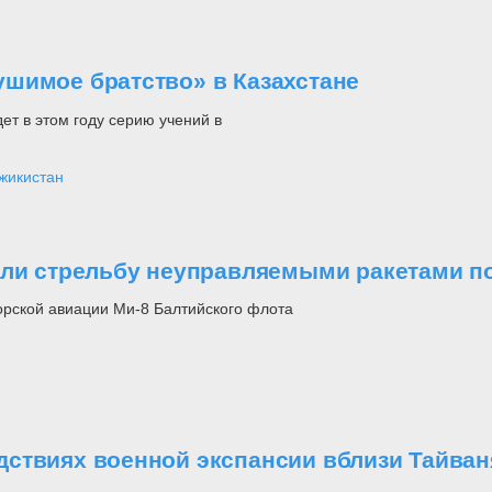
шимое братство» в Казахстане
ет в этом году серию учений в
жикистан
али стрельбу неуправляемыми ракетами п
орской авиации Ми-8 Балтийского флота
ствиях военной экспансии вблизи Тайван