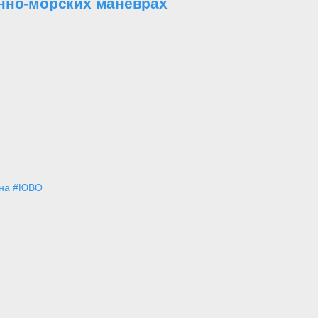
енно-морских маневрах
на
#ЮВО