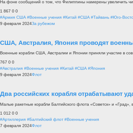
На фоне сообщений о том, что Филиппины намерены увеличить чи
1 867
0
0
#Армия США
#Военные учения
#Китай
#США
#Тайвань
#Юго-Восто
9 февраля 2024
За рубежом
США, Австралия, Япония проводят военн
Военные корабли США, Австралии и Японии приняли участие в сов
767
0
0
#Австралия
#Военные учения
#Китай
#США
#Япония
9 февраля 2024
Флот
Два российских корабля отрабатывают уд
Малые ракетные корабли Балтийского флота «Советск» и «Град»,
1 012
0
0
#Артиллерия
#Балтийский флот
#Военные учения
7 февраля 2024
Флот