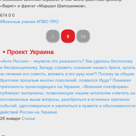
«Варяг» и фрегат «Маршал Шапошников»,
674
0
0
#Военные учения
#ПВО ПРО
1
9
34
Проект Украина
«Анти Россия» - неужели это реальность? Как удалось бесполому
и беспринципному Западу отравить сознание нашего брата, купить
за печенки его совесть, вложить в его руку нож?! Посему за общим
братским прошлым многих поколений, появился Иуда? Понимая
трагичность происходящего на Украине, «Военная платформа»
публикует материалы, позволяющие нашим читателям ответить на
поставленные выше вопросы, разобраться в истинных причинах
событий, удостовериться и укрепиться в правоте и обоснованности
действий России на Украине.
28 января
Статьи