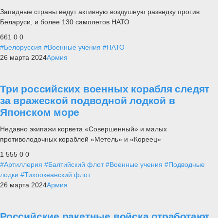
Западные страны ведут активную воздушную разведку против
Беларуси, и более 130 самолетов НАТО
661
0
0
#Белоруссия
#Военные учения
#НАТО
26 марта 2024
Армия
Три российских военных корабля следят
за вражеской подводной лодкой в
Японском море
Недавно экипажи корвета «Совершенный» и малых
противолодочных кораблей «Метель» и «Кореец»
1 555
0
0
#Артиллерия
#Балтийский флот
#Военные учения
#Подводные
лодки
#Тихоокеанский флот
26 марта 2024
Армия
Российские ракетные войска отработают