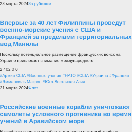
23 марта 2024
За рубежом
Впервые за 40 лет Филиппины проведут
военно-морские учения с США и
Францией за пределами территориальных
вод Манилы
Поскольку потенциальное размещение французских войск на
Украине привлекает внимание международного
2 402
0
0
#Армия США
#Военные учения
#НАТО
#США
#Украина
#Франция
#Эмманюэль Макрон
#Юго-Восточная Азия
21 марта 2024
Флот
Российские военные корабли уничтожают
самолеты условного противника во время
учений в Аравийском море
Российские военные корабли, в том числе ракетный крейсер