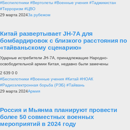
#Беспилотники
#Вертолеты
#Военные учения
#Таджикистан
#Терроризм
#ЦВО
29 марта 2024
За рубежом
Китай развертывает JH-7A для
бомбардировок с близкого расстояния по
«тайваньскому сценарию»
Ударные истребители JH-7A, принадлежащие Народно-
освободительной армии Китая, недавно были замечены
2 639
0
0
#Беспилотники
#Военные учения
#Китай
#НОАК
#Радиоэлектронная борьба (РЭБ)
#Тайвань
29 марта 2024
Армия
Россия и Мьянма планируют провести
более 50 совместных военных
мероприятий в 2024 году