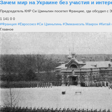
Зачем мир на Украине без участия и инте
Председатель КНР Си Цзиньпин посетил Францию, где обсудил с 
1 141
0
0
#Франция
#Евросоюз
#Си Цзиньпинь
#Эмманюэль Макрон
#Китай
Главное