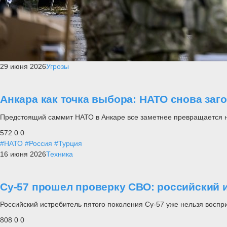
29 июня 2026
Угрозы
Анкара как точка выбора: НАТО снова заг
Предстоящий саммит НАТО в Анкаре все заметнее превращается не п
572
0
0
#НАТО
#Россия
#Турция
16 июня 2026
Техника
Су-57 прошел проверку СВО: российский и
Российский истребитель пятого поколения Су-57 уже нельзя воспр
808
0
0