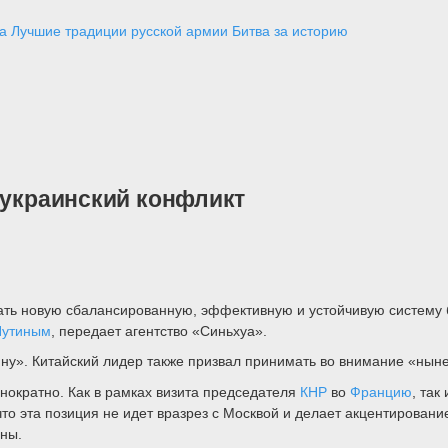
а
Лучшие традиции русской армии
Битва за историю
 украинский конфликт
ать новую сбалансированную, эффективную и устойчивую систему 
Путиным
, передает агентство «Синьхуа».
чину». Китайский лидер также призвал принимать во внимание «ны
нократно. Как в рамках визита председателя
КНР
во
Францию
, так
что эта позиция не идет вразрез с Москвой и делает акцентировани
ны.