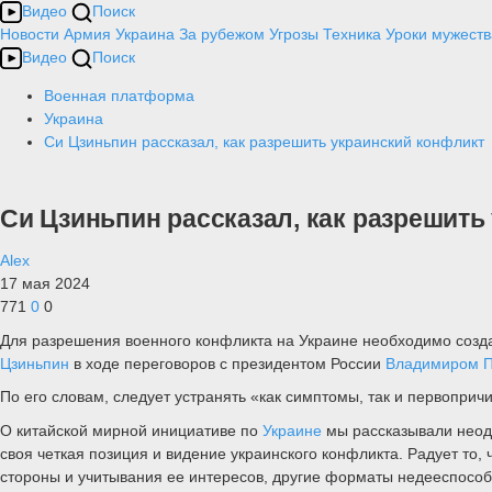
Видео
Поиск
Новости
Армия
Украина
За рубежом
Угрозы
Техника
Уроки мужеств
Видео
Поиск
Военная платформа
Украина
Си Цзиньпин рассказал, как разрешить украинский конфликт
Си Цзиньпин рассказал, как разрешить
Alex
17 мая 2024
771
0
0
Для разрешения военного конфликта на Украине необходимо созд
Цзиньпин
в ходе переговоров с президентом России
Владимиром 
По его словам, следует устранять «как симптомы, так и первопри
О китайской мирной инициативе по
Украине
мы рассказывали неод
своя четкая позиция и видение украинского конфликта. Радует то, 
стороны и учитывания ее интересов, другие форматы недееспособ