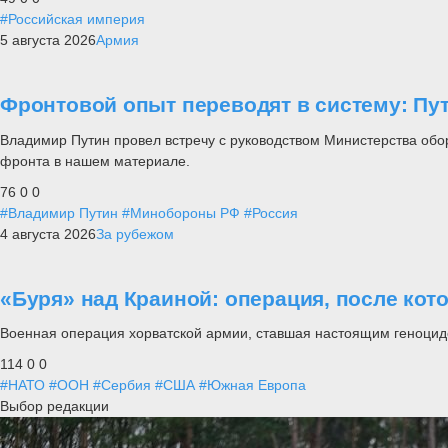
#Российская империя
5 августа 2026
Армия
Фронтовой опыт переводят в систему: П
Владимир Путин провел встречу с руководством Министерства обо
фронта в нашем материале.
76
0
0
#Владимир Путин
#Минобороны РФ
#Россия
4 августа 2026
За рубежом
«Буря» над Краиной: операция, после кот
Военная операция хорватской армии, ставшая настоящим геноцид
114
0
0
#НАТО
#ООН
#Сербия
#США
#Южная Европа
Выбор редакции