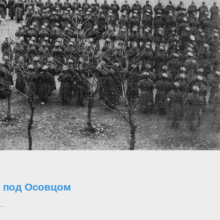
о под Осовцом
..