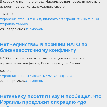
В середине июня этого года Израиль решил провести первую в
истории повторную эксплуатацию своего
1 631
0
0
#Арабские страны
#ВПК
#Дипломатия
#Израиль
#США
#Танки
#Украина
#ХАМАС
28 ноября 2023
За рубежом
Нет «единства» в позиции НАТО по
ближневосточному конфликту
НАТО не смогла занять четкую позицию по палестино-
израильскому конфликту; Поскольку внутри Альянса
807
0
0
#Арабские страны
#Израиль
#НАТО
#Украина
27 ноября 2023
За рубежом
Нетаньяху посетил Газу и пообещал, что
Израиль продолжит операцию «до