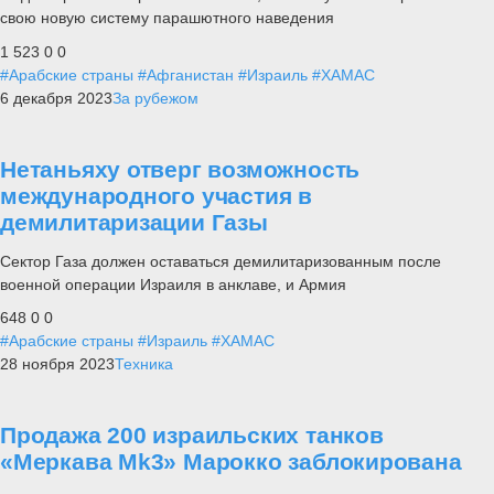
свою новую систему парашютного наведения
1 523
0
0
#Арабские страны
#Афганистан
#Израиль
#ХАМАС
6 декабря 2023
За рубежом
Нетаньяху отверг возможность
международного участия в
демилитаризации Газы
Сектор Газа должен оставаться демилитаризованным после
военной операции Израиля в анклаве, и Армия
648
0
0
#Арабские страны
#Израиль
#ХАМАС
28 ноября 2023
Техника
Продажа 200 израильских танков
«Меркава Mk3» Марокко заблокирована