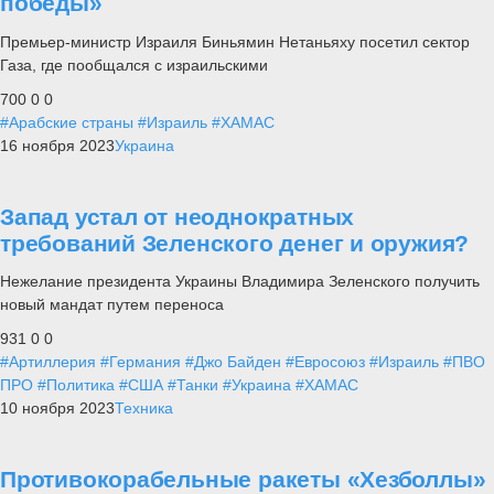
победы»
Премьер-министр Израиля Биньямин Нетаньяху посетил сектор
Газа, где пообщался с израильскими
700
0
0
#Арабские страны
#Израиль
#ХАМАС
16 ноября 2023
Украина
Запад устал от неоднократных
требований Зеленского денег и оружия?
Нежелание президента Украины Владимира Зеленского получить
новый мандат путем переноса
931
0
0
#Артиллерия
#Германия
#Джо Байден
#Евросоюз
#Израиль
#ПВО
ПРО
#Политика
#США
#Танки
#Украина
#ХАМАС
10 ноября 2023
Техника
Противокорабельные ракеты «Хезболлы»