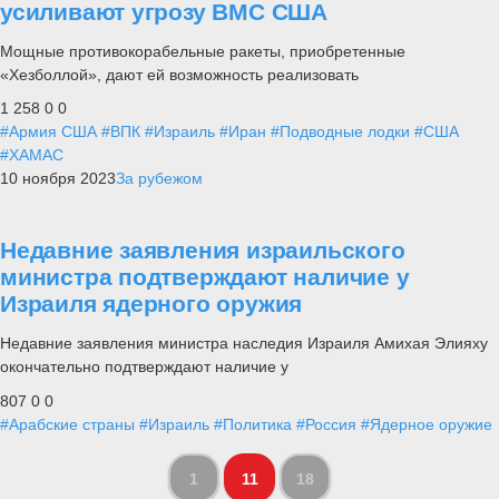
усиливают угрозу ВМС США
Мощные противокорабельные ракеты, приобретенные
«Хезболлой», дают ей возможность реализовать
1 258
0
0
#Армия США
#ВПК
#Израиль
#Иран
#Подводные лодки
#США
#ХАМАС
10 ноября 2023
За рубежом
Недавние заявления израильского
министра подтверждают наличие у
Израиля ядерного оружия
Недавние заявления министра наследия Израиля Амихая Элияху
окончательно подтверждают наличие у
807
0
0
#Арабские страны
#Израиль
#Политика
#Россия
#Ядерное оружие
1
11
18