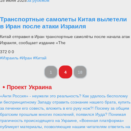
18 июня 2025
За рубежом
Транспортные самолеты Китая вылетели
в Иран после атаки Израиля
Китай отправил в Иран транспортные самолёты после начала атак
Израиля, сообщает издание «The
372
0
0
#Израиль
#Иран
#Китай
1
4
18
Проект Украина
«Анти Россия» - неужели это реальность? Как удалось бесполому
и беспринципному Западу отравить сознание нашего брата, купить
за печенки его совесть, вложить в его руку нож?! Посему за общим
братским прошлым многих поколений, появился Иуда? Понимая
трагичность происходящего на Украине, «Военная платформа»
публикует материалы, позволяющие нашим читателям ответить на