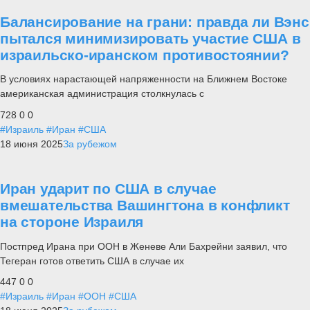
Балансирование на грани: правда ли Вэнс
пытался минимизировать участие США в
израильско-иранском противостоянии?
В условиях нарастающей напряженности на Ближнем Востоке
американская администрация столкнулась с
728
0
0
#Израиль
#Иран
#США
18 июня 2025
За рубежом
Иран ударит по США в случае
вмешательства Вашингтона в конфликт
на стороне Израиля
Постпред Ирана при ООН в Женеве Али Бахрейни заявил, что
Тегеран готов ответить США в случае их
447
0
0
#Израиль
#Иран
#ООН
#США