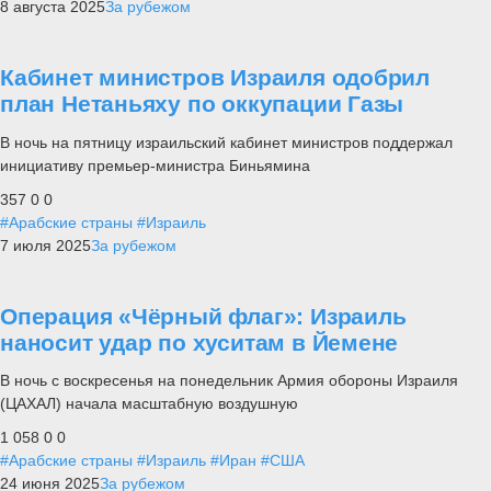
8 августа 2025
За рубежом
Кабинет министров Израиля одобрил
план Нетаньяху по оккупации Газы
В ночь на пятницу израильский кабинет министров поддержал
инициативу премьер-министра Биньямина
357
0
0
#Арабские страны
#Израиль
7 июля 2025
За рубежом
Операция «Чёрный флаг»: Израиль
наносит удар по хуситам в Йемене
В ночь с воскресенья на понедельник Армия обороны Израиля
(ЦАХАЛ) начала масштабную воздушную
1 058
0
0
#Арабские страны
#Израиль
#Иран
#США
24 июня 2025
За рубежом