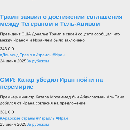
Трамп заявил о достижении соглашения
между Тегераном и Тель-Авивом
Президент США Дональд Трамп в своей соцсети сообщил, что
между Ираном и Израилем было заключено
343
0
0
#Дональд Трамп
#Израиль
#Иран
24 июня 2025
За рубежом
СМИ: Катар убедил Иран пойти на
перемирие
Премьер-министр Катара Мохаммед бин Абдулрахман Аль Тани
добился от Ирана согласия на предложение
381
0
0
#Арабские страны
#Израиль
#Иран
23 июня 2025
За рубежом