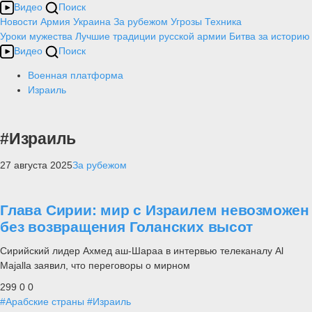
Видео
Поиск
Новости
Армия
Украина
За рубежом
Угрозы
Техника
Уроки мужества
Лучшие традиции русской армии
Битва за историю
Видео
Поиск
Военная платформа
Израиль
#Израиль
27 августа 2025
За рубежом
Глава Сирии: мир с Израилем невозможен
без возвращения Голанских высот
Сирийский лидер Ахмед аш-Шараа в интервью телеканалу Al
Majalla заявил, что переговоры о мирном
299
0
0
#Арабские страны
#Израиль