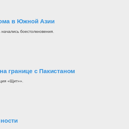
лома в Южной Азии
ь начались боестолкновения.
на границе с Пакистаном
ция «Щит»».
нности