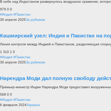
В небе над Индостаном развернулось воздушное сражение, которо
979
0
0
#Индия
#Пакистан
30 апреля 2025
За рубежом
Кашмирский узел: Индия и Пакистан на п
Линия контроля между Индией и Пакистаном, разделяющая спорн
1 310
1
0
#Индия
#Пакистан
30 апреля 2025
За рубежом
Нарендра Моди дал полную свободу дейс
Премьер-министр Индии Нарендра Моди предоставил вооруженны
568
0
0
#Индия
#Пакистан
6 февраля 2024
Украина