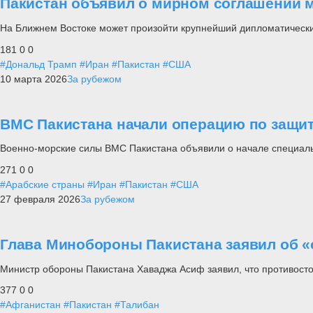
Пакистан объявил о мирном соглашении 
На Ближнем Востоке может произойти крупнейший дипломатическ
181
0
0
#Дональд Трамп
#Иран
#Пакистан
#США
10 марта 2026
За рубежом
ВМС Пакистана начали операцию по защит
Военно-морские силы ВМС Пакистана объявили о начале специал
271
0
0
#Арабские страны
#Иран
#Пакистан
#США
27 февраля 2026
За рубежом
Глава Минобороны Пакистана заявил об «
Министр обороны Пакистана Хаваджа Асиф заявил, что противосто
377
0
0
#Афганистан
#Пакистан
#Талибан