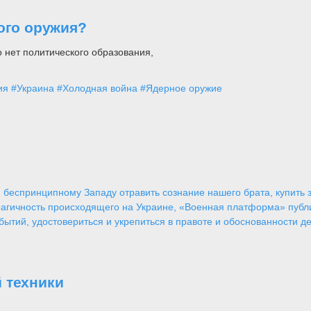
ого оружия?
о нет политического образования,
ия
#Украина
#Холодная война
#Ядерное оружие
 беспринципному Западу отравить сознание нашего брата, купить за
агичность происходящего на Украине, «Военная платформа» публ
ытий, удостовериться и укрепиться в правоте и обоснованности де
 техники