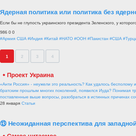
Ядерная политика или политика без ядерн
Если бы не глупость украинского президента Зеленского, у которог
986
0
0
#Армия США
#Индия
#Китай
#НАТО
#ООН
#Пакистан
#США
#Турц
1
2
3
4
Проект Украина
«Анти Россия» - неужели это реальность? Как удалось бесполому и
братским прошлым многих поколений, появился Иуда? Понимая тр
поставленные выше вопросы, разобраться в истинных причинах соб
28 января
Статьи
⑬ Неожиданная перспектива для западной