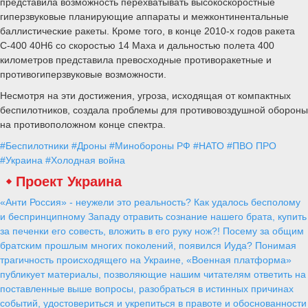
представила возможность перехватывать высокоскоростные
гиперзвуковые планирующие аппараты и межконтинентальные
баллистические ракеты. Кроме того, в конце 2010-х годов ракета
С-400 40Н6 со скоростью 14 Маха и дальностью полета 400
километров представила превосходные противоракетные и
противогиперзвуковые возможности.
Несмотря на эти достижения, угроза, исходящая от компактных
беспилотников, создала проблемы для противовоздушной обороны
на противоположном конце спектра.
#Беспилотники
#Дроны
#Минобороны РФ
#НАТО
#ПВО ПРО
#Украина
#Холодная война
Проект Украина
«Анти Россия» - неужели это реальность? Как удалось бесполому
и беспринципному Западу отравить сознание нашего брата, купить
за печенки его совесть, вложить в его руку нож?! Посему за общим
братским прошлым многих поколений, появился Иуда? Понимая
трагичность происходящего на Украине, «Военная платформа»
публикует материалы, позволяющие нашим читателям ответить на
поставленные выше вопросы, разобраться в истинных причинах
событий, удостовериться и укрепиться в правоте и обоснованности