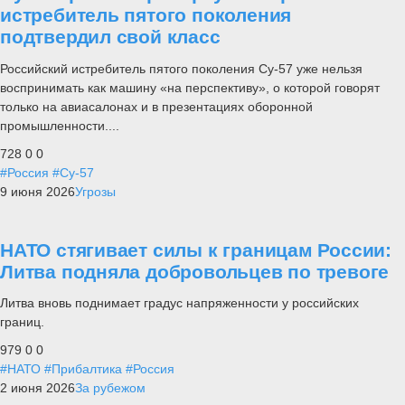
истребитель пятого поколения
подтвердил свой класс
Российский истребитель пятого поколения Су-57 уже нельзя
воспринимать как машину «на перспективу», о которой говорят
только на авиасалонах и в презентациях оборонной
промышленности....
728
0
0
#Россия
#Су-57
9 июня 2026
Угрозы
НАТО стягивает силы к границам России:
Литва подняла добровольцев по тревоге
Литва вновь поднимает градус напряженности у российских
границ.
979
0
0
#НАТО
#Прибалтика
#Россия
2 июня 2026
За рубежом