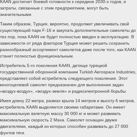
KAAN достигнет боевой готовности к середине 2030-х годов, и
затраты, связанные с этим предприятием, могут быть
значительными.
Таким образом, Турция, вероятно, продолжит увеличивать свой
существующий парк F-16 и закупать дополнительные самолеты до
тех пор, пока KAAN не будет полностью введен в эксплуатацию. В
зависимости от ряда факторов Турция может решить сохранить
разнообразный ассортимент самолетов даже после того, как KAAN
станет полностью функциональным.
Истребитель 5-го поколения KAAN, детище турецкой
государственной оборонной компании Turkish Aerospace Industries,
представляет собой истребитель следующего поколения. Этот
многоцелевой самолет предназначен для выполнения задач
«воздух-воздух», «воздух-земля» и радиоэлектронной борьбы.
Имея длину 22 метра, размах крыла 14 метров и высоту 6 метров,
истребитель KAAN выделяется своими габаритами. Он имеет
максимальную взлетную массу 30 000 кг и может развивать
максимальную скорость 2 Маха. Самолет оснащен двумя
двигателями, каждый из которых способен развивать до 27 000
фунтов тяги.