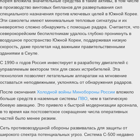
Корея вложила значительные средства в такие активы, в том числе
в производство винтовых бипланов для развертывания сил
специального назначения против ключевых целей в Южной Корее.
Эти самолеты имеют минимальные тепловые сигнатуры и их
невероятно сложно обнаружить с помощью радара. Считается, что
северокорейским беспилотникам удалось глубоко проникнуть в
воздушное пространство Южной Кореи, поддерживая низкую
скорость, даже пролетая над важными правительственными
зданиями в Сеуле.
С 1990-х годов Россия инвестирует в разработку двигателей с
управляемым вектором тяги для своих истребителей. Эта
технология позволяет летательным аппаратам на мгновение
оставаться неподвижными, уклоняясь от обнаружения радаров.
После окончания
Холодной войны
Минобороны России
вложило
больше средств в наземные системы
ПВО
, чем в тактическую
боевую авиацию. Это привело к быстрой модернизации арсенала,
в то время как постсоветское сокращение числа оперативных
частей было менее резким.
Сеть противовоздушной обороны развивалась для защиты от
широкого спектра потенциальных угроз. Система С-500 недавно