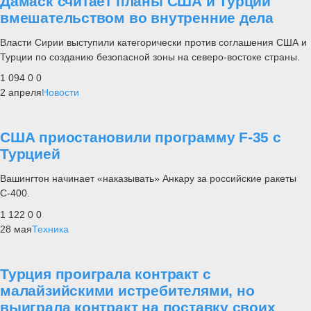
Дамаск считает планы США и Турции
вмешательством во внутренние дела
Власти Сирии выступили категорически против соглашения США и
Турции по созданию безопасной зоны на северо-востоке страны.
1 094
0
0
2 апреля
Новости
США приостановили программу F-35 с
Турцией
Вашингтон начинает «наказывать» Анкару за российские ракеты
С-400.
1 122
0
0
28 мая
Техника
Турция проиграла контракт с
малайзийскими истребителями, но
выиграла контракт на поставку своих