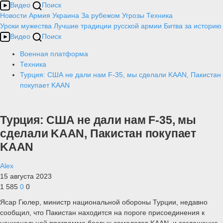
Видео
Поиск
Новости
Армия
Украина
За рубежом
Угрозы
Техника
Уроки мужества
Лучшие традиции русской армии
Битва за историю
Видео
Поиск
Военная платформа
Техника
Турция: США не дали нам F-35, мы сделали KAAN, Пакистан
покупает KAAN
Турция: США не дали нам F-35, мы
сделали KAAN, Пакистан покупает
KAAN
Alex
15 августа 2023
1 585
0
0
Ясар Гюлер, министр национальной обороны Турции, недавно
сообщил, что Пакистан находится на пороге присоединения к
национальной программе боевых самолетов KAAN, и соглашение