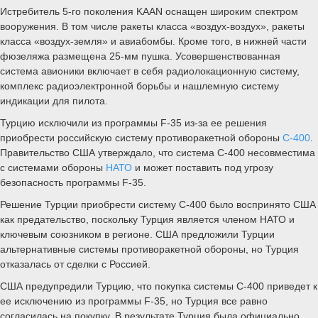
Истребитель 5-го поколения KAAN оснащен широким спектром
вооружения. В том числе ракеты класса «воздух-воздух», ракеты
класса «воздух-земля» и авиабомбы. Кроме того, в нижней части
фюзеляжа размещена 25-мм пушка. Усовершенствованная
система авионики включает в себя радиолокационную систему,
комплекс радиоэлектронной борьбы и нашлемную систему
индикации для пилота.
Турцию исключили из программы F-35 из-за ее решения
приобрести российскую систему противоракетной обороны
С-400
.
Правительство США утверждало, что система С-400 несовместима
с системами обороны
НАТО
и может поставить под угрозу
безопасность программы F-35.
Решение Турции приобрести систему С-400 было воспринято США
как предательство, поскольку Турция является членом НАТО и
ключевым союзником в регионе. США предложили Турции
альтернативные системы противоракетной обороны, но Турция
отказалась от сделки с Россией.
США предупредили Турцию, что покупка системы С-400 приведет к
ее исключению из программы F-35, но Турция все равно
согласилась на покупку. В результате Турция была официально