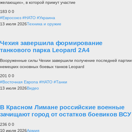
желающих», в которой примут участие
183
0
0
#Евросоюз
#НАТО
#Украина
13 июля 2026
Техника и оружие
Чехия завершила формирование
танкового парка Leopard 2A4
Вооруженные силы Чехии завершили получение последней партии
немецких основных боевых танков Leopard
201
0
0
#Восточная Европа
#НАТО
#Танки
13 июля 2026
Видео
В Красном Лимане российские военные
зачищают город от остатков боевиков ВСУ
236
0
0
10 июля 2026
Армия