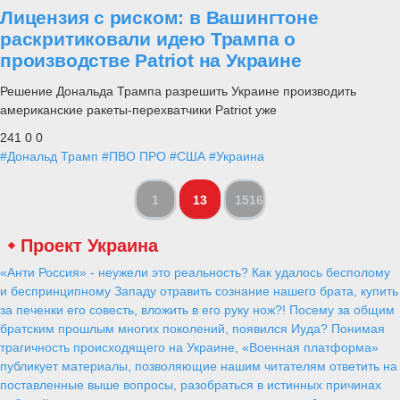
Лицензия с риском: в Вашингтоне
раскритиковали идею Трампа о
производстве Patriot на Украине
Решение Дональда Трампа разрешить Украине производить
американские ракеты-перехватчики Patriot уже
241
0
0
#Дональд Трамп
#ПВО ПРО
#США
#Украина
1
13
1516
Проект Украина
«Анти Россия» - неужели это реальность? Как удалось бесполому
и беспринципному Западу отравить сознание нашего брата, купить
за печенки его совесть, вложить в его руку нож?! Посему за общим
братским прошлым многих поколений, появился Иуда? Понимая
трагичность происходящего на Украине, «Военная платформа»
публикует материалы, позволяющие нашим читателям ответить на
поставленные выше вопросы, разобраться в истинных причинах