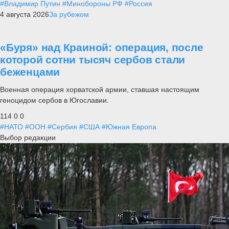
#Владимир Путин
#Минобороны РФ
#Россия
4 августа 2026
За рубежом
«Буря» над Краиной: операция, после
которой сотни тысяч сербов стали
беженцами
Военная операция хорватской армии, ставшая настоящим
геноцидом сербов в Югославии.
114
0
0
#НАТО
#ООН
#Сербия
#США
#Южная Европа
Выбор редакции