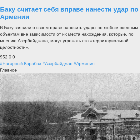
Баку считает себя вправе нанести удар по
Армении
В Баку заявили о своем праве наносить удары по любым военным
объектам вне зависимости от их места нахождения, которые, по
мнению Азербайджана, могут угрожать его «территориальной
целостности».
952
0
0
#Нагорный Карабах
#Азербайджан
#Армения
Главное