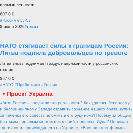
промышленности.
807
0
0
#Россия
#Су-57
9 июня 2026
Угрозы
НАТО стягивает силы к границам России:
Литва подняла добровольцев по тревоге
Литва вновь поднимает градус напряженности у российских
границ.
987
0
0
#НАТО
#Прибалтика
#Россия
Проект Украина
«Анти Россия» - неужели это реальность? Как удалось бесполому
и беспринципному Западу отравить сознание нашего брата, купить
за печенки его совесть, вложить в его руку нож?! Посему за общим
братским прошлым многих поколений, появился Иуда? Понимая
трагичность происходящего на Украине, «Военная платформа»