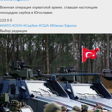
Военная операция хорватской армии, ставшая настоящим
геноцидом сербов в Югославии.
123
0
0
#НАТО
#ООН
#Сербия
#США
#Южная Европа
Выбор редакции