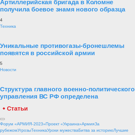
Артиллерийская бригада в Коломне
получила боевое знамя нового образца
4
Техника
Уникальные противогазы-бронешлемы
появятся в российской армии
5
Новости
Структура главного военно-политического
управления ВС РФ определена
Статьи
Форум «АРМИЯ-2023»
Проект «Украина»
Армия
За
рубежом
Угрозы
Техника
Уроки мужества
Битва за историю
Лучшие