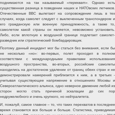
поднимаются на так называемый
«перехват»
. Однако ест
существенная разница в поведении наших и НАТОвских летчиков.
Отечественные ВВС вылетают на сопровождение лишь в тех
случаях, когда самолет следует с выключенным транспондером и
его гражданскую или военную принадлежность, а также то,
самолетом какой страны он является, невозможно установить.
Либо, если вплотную к воздушной границе подлетает самолет-
разведчик или стратегический бомбардировщик.
Поэтому данный инцидент мог бы статься без внимания, если бы
не несколько
«но»:
во-первых, полет проходил в полно
соответствии с международными правилами использования
воздушного пространства, во-вторых, российские самолеты
находились на достаточном удалении от границ обеих стран и не
демонстрировали намерений приблизится к ним, а в третьих -
учитывая существующее напряжение в отношениях Москвы и
Североатлантического альянса, одно неверное движение любой из
сторон могло стать причиной эскалации до сих пор
недружелюбного и очень хрупкого, но нейтралитета.
И, пожалуй, самое главное – то, что таких перехватов в последнее
время становится все больше и больше. Статистика, приводимая