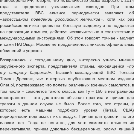
Минобороны РФ, говорит, что их количество резко возросло с 2014
года и продолжает увеличиваться ежегодно. При этом
представители ВВС альянса периодически заявляют об
«агрессивном поведении российских летчиков»
, хотя как раз
российские летчики проявляют большую выдержку и не поддаются
на провокации альянса, действуя исключительно в соответствии с
международными инструкциями. Об этом говорят, точнее - молчат
и сами НАТОвцы: Москве не предъявлялось никаких официальных
обвинений и упреков.
Возвращаясь к сегодняшнему дню, интересно узнать мнение
зарубежного эксперта, представителя страны, находящейся
«по
ту сторону баррикад».
Бывший командующий ВВС Польши
Томаш Древняк, чье интервью опубликовано местном издании
Onet.pl, подтверждает, что полеты различных военных самолетов, в
том числе – самолетов такого класса, как Ту – 160 в нейтральном
пространстве – это достаточно обычная практика и причин для
тревоги в данном случае не было. Более того, все страны, у
которых есть машины подобного уровня (Китай, США)
периодически поднимают их в воздух. Причин для тревоги, по его
словам, нет. Тогда не понятно, для чего самолеты альянса их
перехватывали, причем довольно бесцеремонно, рискуя лишний