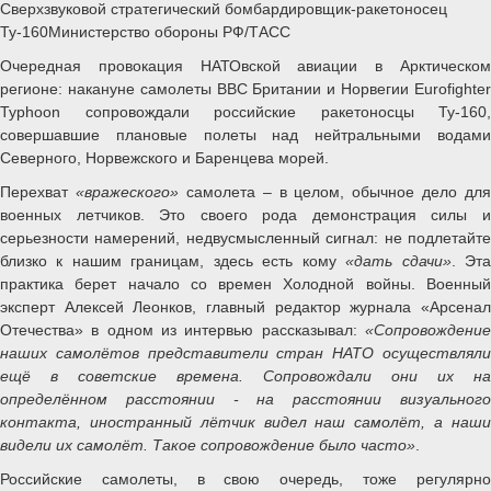
Сверхзвуковой стратегический бомбардировщик-ракетоносец
Ту-160Министерство обороны РФ/ТАСС
Очередная провокация НАТОвской авиации в Арктическом
регионе: накануне самолеты ВВС Британии и Норвегии Eurofighter
Typhoon сопровождали российские ракетоносцы Ту-160,
совершавшие плановые полеты над нейтральными водами
Северного, Норвежского и Баренцева морей.
Перехват
«вражеского»
самолета – в целом, обычное дело для
военных летчиков. Это своего рода демонстрация силы и
серьезности намерений, недвусмысленный сигнал: не подлетайте
близко к нашим границам, здесь есть кому
«дать сдачи»
. Эт
практика берет начало со времен Холодной войны. Военный
эксперт Алексей Леонков, главный редактор журнала «Арсенал
Отечества» в одном из интервью рассказывал:
«Сопровождение
наших самолётов представители стран НАТО осуществляли
ещё в советские времена. Сопровождали они их на
определённом расстоянии - на расстоянии визуального
контакта, иностранный лётчик видел наш самолёт, а наши
видели их самолёт. Такое сопровождение было часто»
.
Российские самолеты, в свою очередь, тоже регулярно