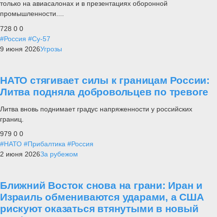
только на авиасалонах и в презентациях оборонной
промышленности....
728
0
0
#Россия
#Су-57
9 июня 2026
Угрозы
НАТО стягивает силы к границам России:
Литва подняла добровольцев по тревоге
Литва вновь поднимает градус напряженности у российских
границ.
979
0
0
#НАТО
#Прибалтика
#Россия
2 июня 2026
За рубежом
Ближний Восток снова на грани: Иран и
Израиль обмениваются ударами, а США
рискуют оказаться втянутыми в новый