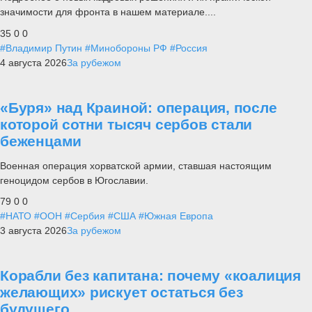
значимости для фронта в нашем материале....
35
0
0
#Владимир Путин
#Минобороны РФ
#Россия
4 августа 2026
За рубежом
«Буря» над Краиной: операция, после
которой сотни тысяч сербов стали
беженцами
Военная операция хорватской армии, ставшая настоящим
геноцидом сербов в Югославии.
79
0
0
#НАТО
#ООН
#Сербия
#США
#Южная Европа
3 августа 2026
За рубежом
Корабли без капитана: почему «коалиция
желающих» рискует остаться без
будущего