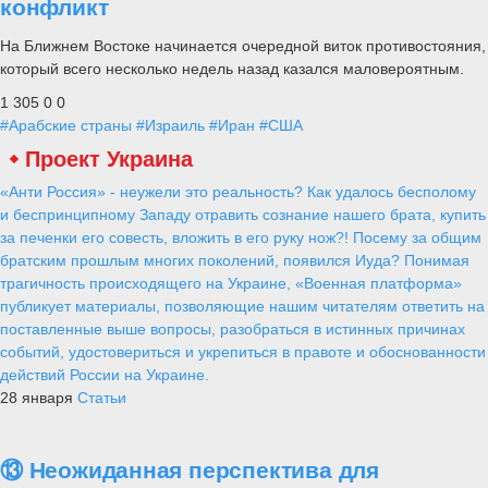
конфликт
На Ближнем Востоке начинается очередной виток противостояния,
который всего несколько недель назад казался маловероятным.
1 305
0
0
#Арабские страны
#Израиль
#Иран
#США
Проект Украина
«Анти Россия» - неужели это реальность? Как удалось бесполому
и беспринципному Западу отравить сознание нашего брата, купить
за печенки его совесть, вложить в его руку нож?! Посему за общим
братским прошлым многих поколений, появился Иуда? Понимая
трагичность происходящего на Украине, «Военная платформа»
публикует материалы, позволяющие нашим читателям ответить на
поставленные выше вопросы, разобраться в истинных причинах
событий, удостовериться и укрепиться в правоте и обоснованности
действий России на Украине.
28 января
Статьи
⑬ Неожиданная перспектива для