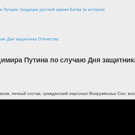
а
Лучшие традиции русской армии
Битва за историю
чаю Дня защитника Отечества
имира Путина по случаю Дня защитник
нов, личный состав, гражданский персонал Вооружённых Сил, все