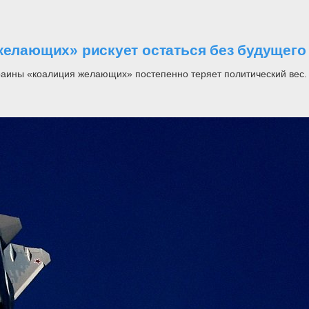
желающих» рискует остаться без будущего
раины «коалиция желающих» постепенно теряет политический вес.