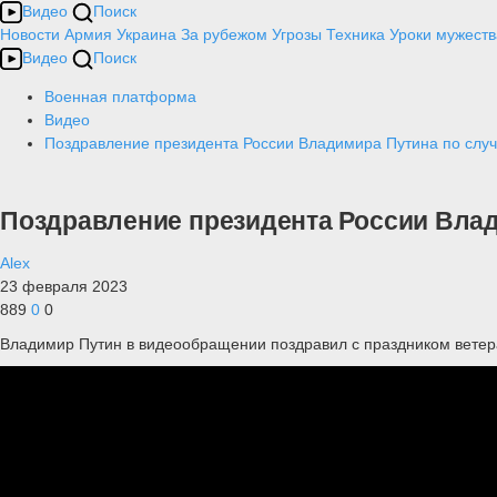
Видео
Поиск
Новости
Армия
Украина
За рубежом
Угрозы
Техника
Уроки мужеств
Видео
Поиск
Военная платформа
Видео
Поздравление президента России Владимира Путина по слу
Поздравление президента России Влад
Alex
23 февраля 2023
889
0
0
Владимир Путин в видеообращении поздравил с праздником ветера