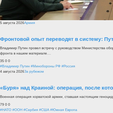
5 августа 2026
Армия
Фронтовой опыт переводят в систему: П
Владимир Путин провел встречу с руководством Министерства обо
фронта в нашем материале....
35
0
0
#Владимир Путин
#Минобороны РФ
#Россия
4 августа 2026
За рубежом
«Буря» над Краиной: операция, после кот
Военная операция хорватской армии, ставшая настоящим геноцид
79
0
0
#НАТО
#ООН
#Сербия
#США
#Южная Европа