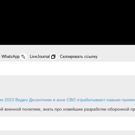
WhatsApp
LiveJournal
Скопировать ссылку
ля 2023
Видео
Десантники в зоне СВО отрабатывают навыки приме
ной военной политики, знать про новейшие разработки оборонной