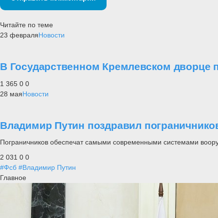
Читайте по теме
23 февраля
Новости
В Государственном Кремлевском дворце 
1 365
0
0
28 мая
Новости
Владимир Путин поздравил пограничнико
Пограничников обеспечат самыми современными системами вооруж
2 031
0
0
#Фсб
#Владимир Путин
Главное