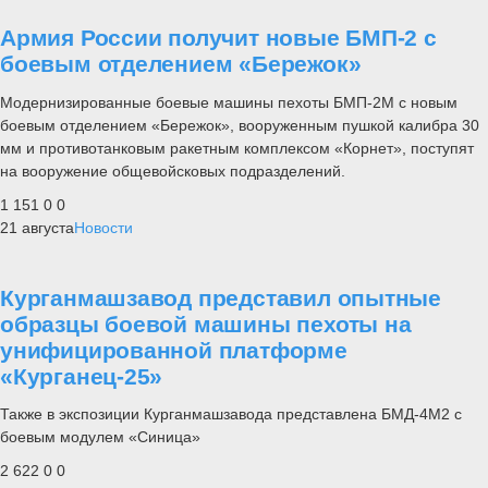
Армия России получит новые БМП-2 с
боевым отделением «Бережок»
Модернизированные боевые машины пехоты БМП-2М с новым
боевым отделением «Бережок», вооруженным пушкой калибра 30
мм и противотанковым ракетным комплексом «Корнет», поступят
на вооружение общевойсковых подразделений.
1 151
0
0
21 августа
Новости
Курганмашзавод представил опытные
образцы боевой машины пехоты на
унифицированной платформе
«Курганец-25»
Также в экспозиции Курганмашзавода представлена БМД-4М2 с
боевым модулем «Синица»
2 622
0
0