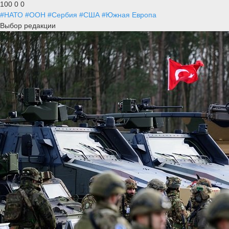
100
0
0
#НАТО
#ООН
#Сербия
#США
#Южная Европа
Выбор редакции