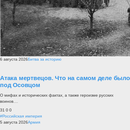
6 августа 2026
Битва за историю
Атака мертвецов. Что на самом деле было
под Осовцом
О мифах и исторических фактах, а также героизме русских
воинов....
31
0
0
#Российская империя
5 августа 2026
Армия