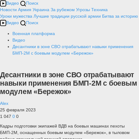
Видео
Поиск
Новости
Армия
Украина
За рубежом
Угрозы
Техника
Уроки мужества
Лучшие традиции русской армии
Битва за историю
Видео
Поиск
Военная платформа
Видео
Десантники в зоне СВО отрабатывают навыки применения
БМП-2М с боевым модулем «Бережок»
Десантники в зоне СВО отрабатывают
навыки применения БМП-2М с боевым
модулем «Бережок»
Alex
25 февраля 2023
1 047
0
0
Кадры подготовки экипажей ВДВ на боевых машинах пехоты
БМП-2М, оснащенных боевым модулем «Бережок», в тыловом
районе специальной военной операции.