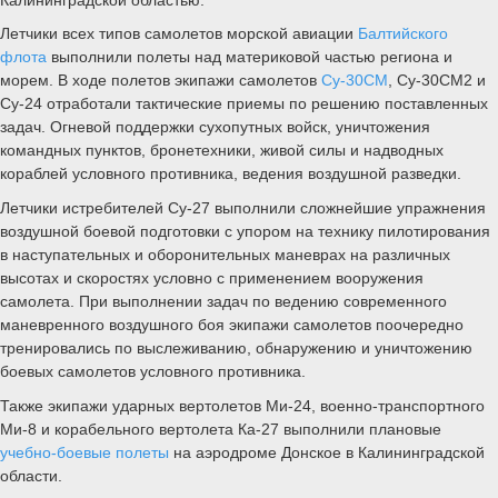
Летчики всех типов самолетов морской авиации
Балтийского
флота
выполнили полеты над материковой частью региона и
морем. В ходе полетов экипажи самолетов
Су-30СМ
, Су-30СМ2 и
Су-24 отработали тактические приемы по решению поставленных
задач. Огневой поддержки сухопутных войск, уничтожения
командных пунктов, бронетехники, живой силы и надводных
кораблей условного противника, ведения воздушной разведки.
Летчики истребителей Су-27 выполнили сложнейшие упражнения
воздушной боевой подготовки с упором на технику пилотирования
в наступательных и оборонительных маневрах на различных
высотах и скоростях условно с применением вооружения
самолета. При выполнении задач по ведению современного
маневренного воздушного боя экипажи самолетов поочередно
тренировались по выслеживанию, обнаружению и уничтожению
боевых самолетов условного противника.
Также экипажи ударных вертолетов Ми-24, военно-транспортного
Ми-8 и корабельного вертолета Ка-27 выполнили плановые
учебно-боевые полеты
на аэродроме Донское в Калининградской
области.