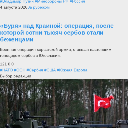
#Владимир Путин
#Минобороны РФ
#Россия
4 августа 2026
За рубежом
«Буря» над Краиной: операция, после
которой сотни тысяч сербов стали
беженцами
Военная операция хорватской армии, ставшая настоящим
геноцидом сербов в Югославии.
121
0
0
#НАТО
#ООН
#Сербия
#США
#Южная Европа
Выбор редакции