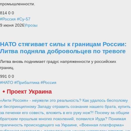
промышленности.
814
0
0
#Россия
#Су-57
9 июня 2026
Угрозы
НАТО стягивает силы к границам России:
Литва подняла добровольцев по тревоге
Литва вновь поднимает градус напряженности у российских
границ.
991
0
0
#НАТО
#Прибалтика
#Россия
Проект Украина
«Анти Россия» - неужели это реальность? Как удалось бесполому
и беспринципному Западу отравить сознание нашего брата, купить
за печенки его совесть, вложить в его руку нож?! Посему за общим
братским прошлым многих поколений, появился Иуда? Понимая
трагичность происходящего на Украине, «Военная платформа»