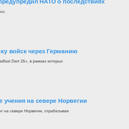
 предупредил НАТО о последствиях
го.
ку войск через Германию
fast Dart 26», в рамках которых
е учения на севере Норвегии
нг на севере Норвегии, отрабатывая