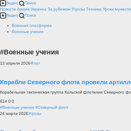
Видео
Поиск
Новости
Армия
Украина
За рубежом
Угрозы
Техника
Уроки мужеств
Видео
Поиск
Военная платформа
Военные учения
#Военные учения
13 апреля 2026
Флот
Корабли Северного флота провели артил
Корабельная тактическая группа Кольской флотилии Северного ф
614
0
0
#Военные учения
#Северный флот
24 марта 2026
Угрозы