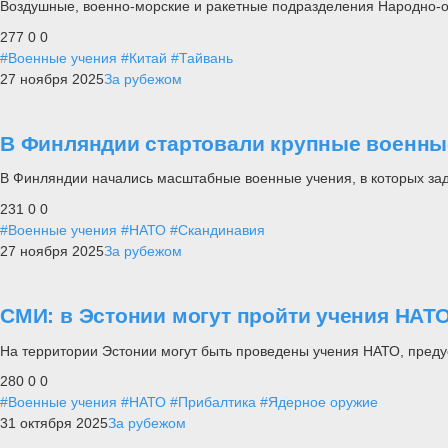
Воздушные, военно-морские и ракетные подразделения Народно-
277
0
0
#Военные учения
#Китай
#Тайвань
27 ноября 2025
За рубежом
В Финляндии стартовали крупные военные
В Финляндии начались масштабные военные учения, в которых заде
231
0
0
#Военные учения
#НАТО
#Скандинавия
27 ноября 2025
За рубежом
СМИ: в Эстонии могут пройти учения НАТ
На территории Эстонии могут быть проведены учения НАТО, пре
280
0
0
#Военные учения
#НАТО
#Прибалтика
#Ядерное оружие
31 октября 2025
За рубежом