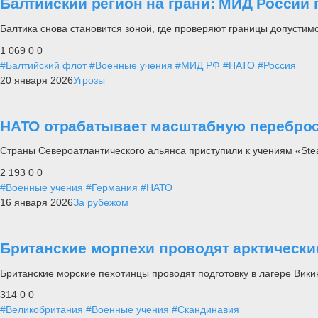
Балтийский регион на грани: МИД России
Балтика снова становится зоной, где проверяют границы допустимо
1 069
0
0
#Балтийский флот
#Военные учения
#МИД РФ
#НАТО
#Россия
20 января 2026
Угрозы
НАТО отрабатывает масштабную переброс
Страны Североатлантического альянса приступили к учениям «Stead
2 193
0
0
#Военные учения
#Германия
#НАТО
16 января 2026
За рубежом
Британские морпехи проводят арктически
Британские морские пехотинцы проводят подготовку в лагере Вики
314
0
0
#Великобритания
#Военные учения
#Скандинавия