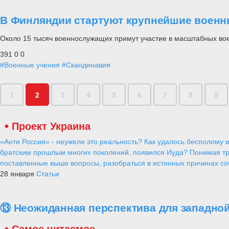
В Финляндии стартуют крупнейшие военны
Около 15 тысяч военнослужащих примут участие в масштабных вое
391
0
0
#Военные учения
#Скандинавия
1
2
3
4
5
6
7
8
9
Проект Украина
«Анти Россия» - неужели это реальность? Как удалось бесполому и
братским прошлым многих поколений, появился Иуда? Понимая тр
поставленные выше вопросы, разобраться в истинных причинах соб
28 января
Статьи
⑬ Неожиданная перспектива для западной