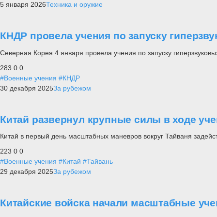
5 января 2026
Техника и оружие
КНДР провела учения по запуску гиперзву
Северная Корея 4 января провела учения по запуску гиперзвуковы
283
0
0
#Военные учения
#КНДР
30 декабря 2025
За рубежом
Китай развернул крупные силы в ходе уче
Китай в первый день масштабных маневров вокруг Тайваня задейс
223
0
0
#Военные учения
#Китай
#Тайвань
29 декабря 2025
За рубежом
Китайские войска начали масштабные уче