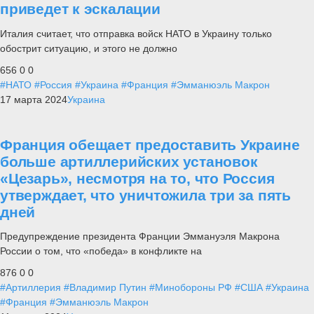
приведет к эскалации
Италия считает, что отправка войск НАТО в Украину только
обострит ситуацию, и этого не должно
656
0
0
#НАТО
#Россия
#Украина
#Франция
#Эмманюэль Макрон
17 марта 2024
Украина
Франция обещает предоставить Украине
больше артиллерийских установок
«Цезарь», несмотря на то, что Россия
утверждает, что уничтожила три за пять
дней
Предупреждение президента Франции Эммануэля Макрона
России о том, что «победа» в конфликте на
876
0
0
#Артиллерия
#Владимир Путин
#Минобороны РФ
#США
#Украина
#Франция
#Эмманюэль Макрон