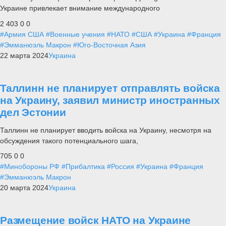
Украине привлекает внимание международного
2 403
0
0
#Армия США
#Военные учения
#НАТО
#США
#Украина
#Франция
#Эмманюэль Макрон
#Юго-Восточная Азия
22 марта 2024
Украина
Таллинн не планирует отправлять войска
на Украину, заявил министр иностранных
дел Эстонии
Таллинн не планирует вводить войска на Украину, несмотря на
обсуждения такого потенциального шага,
705
0
0
#Минобороны РФ
#Прибалтика
#Россия
#Украина
#Франция
#Эмманюэль Макрон
20 марта 2024
Украина
Размещение войск НАТО на Украине