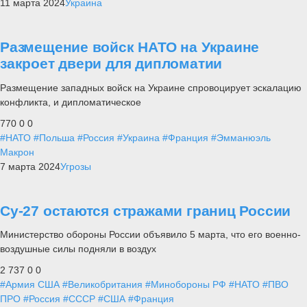
11 марта 2024
Украина
Размещение войск НАТО на Украине
закроет двери для дипломатии
Размещение западных войск на Украине спровоцирует эскалацию
конфликта, и дипломатическое
770
0
0
#НАТО
#Польша
#Россия
#Украина
#Франция
#Эмманюэль
Макрон
7 марта 2024
Угрозы
Су-27 остаются стражами границ России
Министерство обороны России объявило 5 марта, что его военно-
воздушные силы подняли в воздух
2 737
0
0
#Армия США
#Великобритания
#Минобороны РФ
#НАТО
#ПВО
ПРО
#Россия
#СССР
#США
#Франция