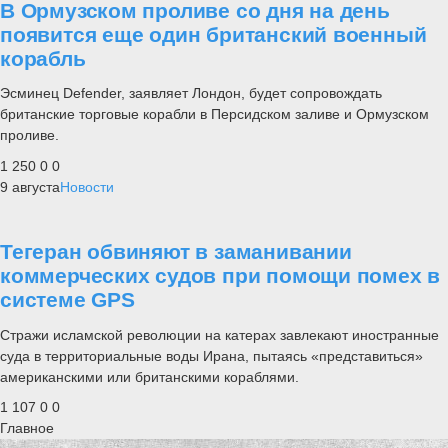
В Ормузском проливе со дня на день
появится еще один британский военный
корабль
Эсминец Defender, заявляет Лондон, будет сопровождать
британские торговые корабли в Персидском заливе и Ормузском
проливе.
1 250
0
0
9 августа
Новости
Тегеран обвиняют в заманивании
коммерческих судов при помощи помех в
системе GPS
Стражи исламской революции на катерах завлекают иностранные
суда в территориальные воды Ирана, пытаясь «представиться»
американскими или британскими кораблями.
1 107
0
0
Главное