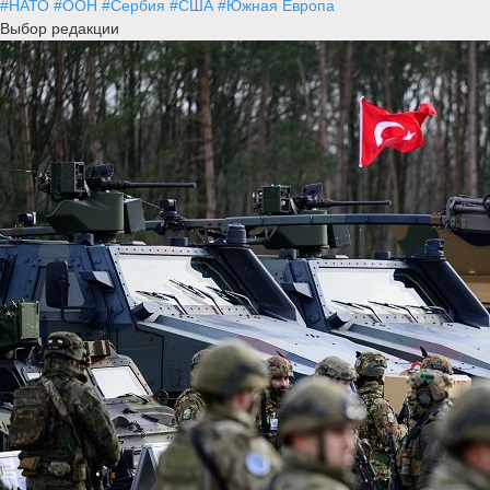
#НАТО
#ООН
#Сербия
#США
#Южная Европа
Выбор редакции