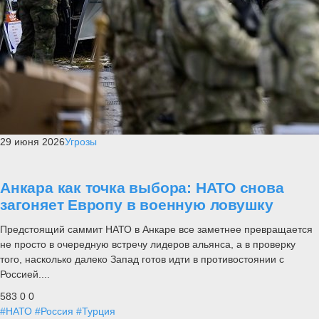
29 июня 2026
Угрозы
Анкара как точка выбора: НАТО снова
загоняет Европу в военную ловушку
Предстоящий саммит НАТО в Анкаре все заметнее превращается
не просто в очередную встречу лидеров альянса, а в проверку
того, насколько далеко Запад готов идти в противостоянии с
Россией....
583
0
0
#НАТО
#Россия
#Турция