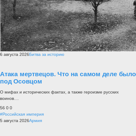
6 августа 2026
Битва за историю
Атака мертвецов. Что на самом деле было
под Осовцом
О мифах и исторических фактах, а также героизме русских
воинов....
56
0
0
#Российская империя
5 августа 2026
Армия