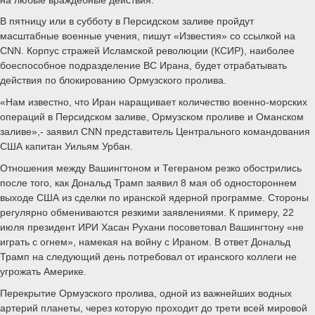
В пятницу или в субботу в Персидском заливе пройдут
масштабные военные учения, пишут «Известия» со ссылкой на
CNN. Корпус стражей Исламской революции (КСИР), наиболее
боеспособное подразделение ВС Ирана, будет отрабатывать
действия по блокированию Ормузского пролива.
«Нам известно, что Иран наращивает количество военно-морских
операций в Персидском заливе, Ормузском проливе и Оманском
заливе»,- заявил CNN представитель Центрального командования
США капитан Уильям Урбан.
Отношения между Вашингтоном и Тегераном резко обострились
после того, как Дональд Трамп заявил 8 мая об одностороннем
выходе США из сделки по иранской ядерной программе. Стороны
регулярно обмениваются резкими заявлениями. К примеру, 22
июля президент ИРИ Хасан Рухани посоветовал Вашингтону «не
играть с огнем», намекая на войну с Ираном. В ответ Дональд
Трамп на следующий день потребовал от иранского коллеги не
угрожать Америке.
Перекрытие Ормузского пролива, одной из важнейших водных
артерий планеты, через которую проходит до трети всей мировой