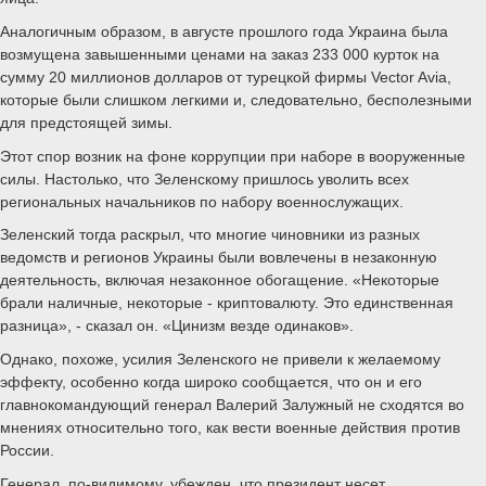
Аналогичным образом, в августе прошлого года Украина была
возмущена завышенными ценами на заказ 233 000 курток на
сумму 20 миллионов долларов от турецкой фирмы Vector Avia,
которые были слишком легкими и, следовательно, бесполезными
для предстоящей зимы.
Этот спор возник на фоне коррупции при наборе в вооруженные
силы. Настолько, что Зеленскому пришлось уволить всех
региональных начальников по набору военнослужащих.
Зеленский тогда раскрыл, что многие чиновники из разных
ведомств и регионов Украины были вовлечены в незаконную
деятельность, включая незаконное обогащение. «Некоторые
брали наличные, некоторые - криптовалюту. Это единственная
разница», - сказал он. «Цинизм везде одинаков».
Однако, похоже, усилия Зеленского не привели к желаемому
эффекту, особенно когда широко сообщается, что он и его
главнокомандующий генерал Валерий Залужный не сходятся во
мнениях относительно того, как вести военные действия против
России.
Генерал, по-видимому, убежден, что президент несет