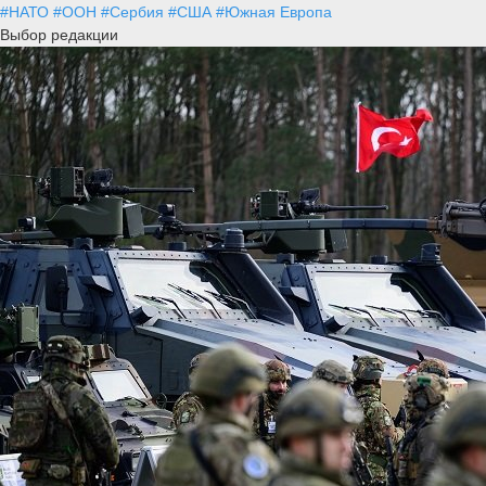
#НАТО
#ООН
#Сербия
#США
#Южная Европа
Выбор редакции