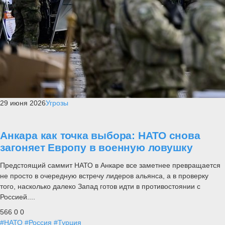
29 июня 2026
Угрозы
Анкара как точка выбора: НАТО снова
загоняет Европу в военную ловушку
Предстоящий саммит НАТО в Анкаре все заметнее превращается
не просто в очередную встречу лидеров альянса, а в проверку
того, насколько далеко Запад готов идти в противостоянии с
Россией....
566
0
0
#НАТО
#Россия
#Турция