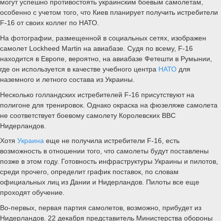
могут успешно противостоять украинским боевым самолетам,
особенно с учетом того, что Киев планирует получить истребители
F-16 от своих коллег по НАТО.
На фотографии, размещенной в социальных сетях, изображен
самолет Lockheed Martin на авиабазе. Судя по всему, F-16
находится в Европе, вероятно, на авиабазе Фетешти в Румынии,
где он используется в качестве учебного центра
НАТО
для
наземного и летного состава из Украины.
Несколько голландских истребителей F-16 присутствуют на
полигоне для тренировок. Однако окраска на фюзеляже самолета
не соответствует боевому самолету Королевских ВВС
Нидерландов.
Хотя
Украина
еще не получила истребители F-16, есть
возможность в отношении того, что самолеты будут поставлены
позже в этом году. Готовность инфраструктуры Украины и пилотов,
среди прочего, определит график поставок, по словам
официальных лиц из Дании и Нидерландов. Пилоты все еще
проходят обучение.
Во-первых, первая партия самолетов, возможно, прибудет из
Нидерландов. 22 декабря представитель Министерства обороны