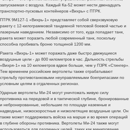
запускаемая с воздуха. Каждый Ка-52 может нести двенадцать
транспортно-пусковых контейнеров «Вихрь» с ПТРК.
ПТРК 9М127-1 «Вихрь-1» представляет собой сверхзвуковую
ракету с 12-килограммовой тандемной тепловой боевой частью и
лазерным наведением. Независимо от того, куда попадает танк,
ракета может поразить любой современный танк, поскольку
способна пробивать броню толщиной 1200 мм.
Ракета «Вихрь-1» может поражать даже быстро движущиеся
воздушные цели - до 800 километров в час. Дальность стрельбы
«Вихря-1» на 10 километров вдвое больше, чем у ПЗРК «Стингер».
Тем временем российские вертолеты также отрабатывают
стрельбу противотанковыми неуправляемыми боеприпасами по
условным целям в отдаленных регионах.
Ударные вертолеты Ми-24 могут уничтожать живую силу
противника на передовой и в тактической глубине, бронированные
и небронированные, небольшие по площади наземные и
надводные, низкоскоростные и низколетящие воздушные цели. Он
также может поддерживать войска на марше и во время операций
в глубине обороны противника. Вертолеты Ми-24 также могут
использоваться для различных целей, таких как минирование