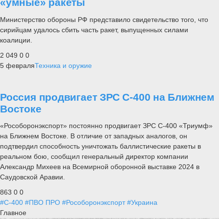
«умные» ракеты
Министерство обороны РФ представило свидетельство того, что
сирийцам удалось сбить часть ракет, выпущенных силами
коалиции.
2 049
0
0
5 февраля
Техника и оружие
Россия продвигает ЗРС С-400 на Ближнем
Востоке
«Рособоронэкспорт» постоянно продвигает ЗРС С-400 «Триумф»
на Ближнем Востоке. В отличие от западных аналогов, он
подтвердил способность уничтожать баллистические ракеты в
реальном бою, сообщил генеральный директор компании
Александр Михеев на Всемирной оборонной выставке 2024 в
Саудовской Аравии.
863
0
0
#С-400
#ПВО ПРО
#Рособоронэкспорт
#Украина
Главное