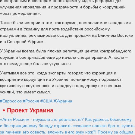
иностранным инвесторам необходимо увидеть реформы для
улучшения управления и прозрачности и борьбы с коррупцией
«без промедления».
Также были истории о том, как оружие, поставляемое западными
странами в Украину для противодействия российскому
наступлению, рекламировалось для продажи на Ближнем Востоке
и в Северной Африке.
У Украины всегда была плохая репутация центра контрабандного
оружия и боеприпасов еще до начала спецоперации. А после –
этот имидж еще больше ухудшился.
Учитывая все это, когда эксперты говорят, что коррупция и
восприятие коррупции на Украине, по-видимому, подрывают
критическую внутреннюю и западную поддержку ее военных
усилий, это имеет смысл.
#Евросоюз
#Россия
#США
#Украина
Проект Украина
«Анти Россия» - неужели это реальность? Как удалось бесполому
и беспринципному Западу отравить сознание нашего брата, купить
за печенки его совесть, вложить в его руку нож?! Посему за общим