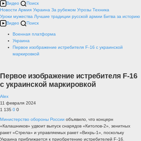
Видео
Поиск
Новости
Армия
Украина
За рубежом
Угрозы
Техника
Уроки мужества
Лучшие традиции русской армии
Битва за историю
Видео
Поиск
Военная платформа
Украина
Первое изображение истребителя F-16 с украинской
маркировкой
Первое изображение истребителя F-16
с украинской маркировкой
Alex
11 февраля 2024
1 135
0
0
Министерство обороны России
объявило, что концерн
«Калашников» удвоит выпуск снарядов «Китолов-2», зенитных
ракет «Стрела» и управляемых ракет «Вихрь-1», поскольку
Украина приближается к приобретению истребителей F-16.