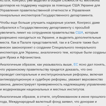
Кстати, Конгресс уже выделил в общей сложности 42 миллиона
долларов на поддержку надзора за помощью США Украине для
Управления правительственной отчетности и Управления
генеральных инспекторов Государственного департамента.
Чтобы еще больше улучшить надзорные усилия, Конгресс даже
обратился к Государственному департаменту с просьбой
увеличить лимит на сотрудников правительства
США
, которым
разрешено находиться на Украине, и выделить дополнительные
места. Как в Палате представителей, так и в Сенате также был
внесен законопроект о создании Специального генерального
инспектора для Украины, аналогичного тем, которые были созданы
для Ирака и Афганистана.
Аналогичным образом, как указывалось выше,
ЕС
ясно дал понять,
что украинскому правительству придется доказать, что оно
проводит секторальные и институциональные реформы, включая
антикоррупционную и судебную реформы, уважает верховенство
закона, демонстрирует приверженность надлежащему управлению
и модернизации национальных и местных институтов.
Аналогичным образом, в отчете, опубликованном в июне прошлого
года, Международный валютный фонд заявил, что донорам и