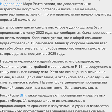
Нидерландов
Марк Рютте заявил, что дополнительные
истребители могут быть поставлены позже. Тем не менее,
премьер-министр заявил, что его правительство начало подготовку
первых 18 самолетов.
Дата поставки шести самолетов, которые Дания должна была
предоставить к концу 2023 года, как сообщается, была перенесена
на шесть месяцев. Копенгаген указал, что в общей сложности
будет отправлено 19 самолетов. Министр обороны Бельгии взял
на себя обязательства по приобретению нескольких самолетов,
которые должны поступить в 2025 году.
Несколько украинских изданий отметили, что ожидается, что
Украина получит по крайней мере несколько F-16 на вооружение к
концу весны или началу лета. Хотя это все еще не высечено на
камне, в Киеве царит ликование, а украинские военно-воздушные
силы готовятся к войне. На этом фоне увеличение производства
Россией своих зенитных систем может быть значительным.
Российские
ВПК
также наращивают производство управляемых
ракет «Вихрь-1", которые широко использовались в
продолжающемся сражении и запускались с ударных вертолетов.
«Вихрь» - это противотанковая управляемая ракетная система,