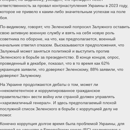
ответственность за провал контрнаступления Украины в 2023 году,
которое не привело к каким-либо значительным успехам на поле
боя.
По-видимому, говорят, что Зеленский попросил Залужного оставить
свою активную военную службу и взять на себя новую роль
советника по обороне, на что, как предполагается, военный
начальник ответил отказом. Высказываются предположения, что
Залужный может заняться политикой и выступить против
Зеленского в борьбе за президентство. В конце концов, опрос,
проведенный в декабре, показал, что в то время как 62%
украинцев заявили, что доверяют Зеленскому, 88% заявили, что
доверяют Залужному.
На Украине продолжаются дебаты о том, может ли
«некомпетентное и коррумпированное гражданское
правительство» вести войну или страной должен управлять
«харизматичный генерал». И здесь предполагаемый плохой
послужной список Зеленского в борьбе с коррупцией делу не
помог.
Конечно коррупция долгое время была проблемой Украины, для
которой ее членство в Европейском союзе (ЕС) сталкивается с