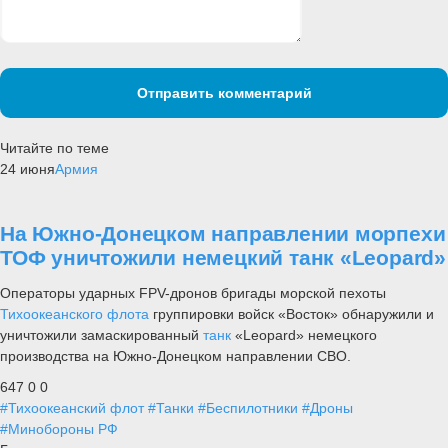
Отправить комментарий
Читайте по теме
24 июня
Армия
На Южно-Донецком направлении морпехи
ТОФ уничтожили немецкий танк «Leopard»
Операторы ударных FPV-дронов бригады морской пехоты
Тихоокеанского флота
группировки войск «Восток» обнаружили и
уничтожили замаскированный
танк
«Leopard» немецкого
производства на Южно-Донецком направлении СВО.
647
0
0
#Тихоокеанский флот
#Танки
#Беспилотники
#Дроны
#Минобороны РФ