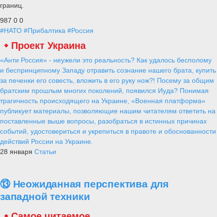
границ.
987
0
0
#НАТО
#Прибалтика
#Россия
Проект Украина
«Анти Россия» - неужели это реальность? Как удалось бесполому
и беспринципному Западу отравить сознание нашего брата, купить
за печенки его совесть, вложить в его руку нож?! Посему за общим
братским прошлым многих поколений, появился Иуда? Понимая
трагичность происходящего на Украине, «Военная платформа»
публикует материалы, позволяющие нашим читателям ответить на
поставленные выше вопросы, разобраться в истинных причинах
событий, удостовериться и укрепиться в правоте и обоснованности
действий России на Украине.
28 января
Статьи
⑬ Неожиданная перспектива для
западной техники
Самое читаемое