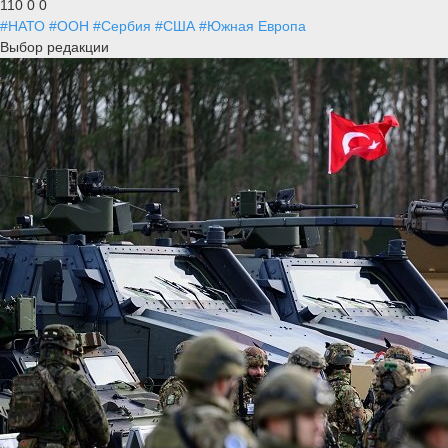
110
0
0
#НАТО
#ООН
#Сербия
#США
#Южная Европа
Выбор редакции