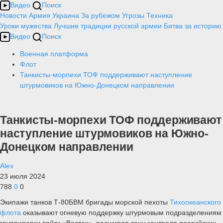
Видео
Поиск
Новости
Армия
Украина
За рубежом
Угрозы
Техника
Уроки мужества
Лучшие традиции русской армии
Битва за историю
Видео
Поиск
Военная платформа
Флот
Танкисты-морпехи ТОФ поддерживают наступление
штурмовиков на Южно-Донецком направлении
Танкисты-морпехи ТОФ поддерживают
наступление штурмовиков на Южно-
Донецком направлении
Alex
23 июля 2024
788
0
0
Экипажи танков Т-80БВМ бригады морской пехоты
Тихоокеанского
флота
оказывают огневую поддержку штурмовым подразделениям
группировки войск «Восток», расширяя зону контроля российских