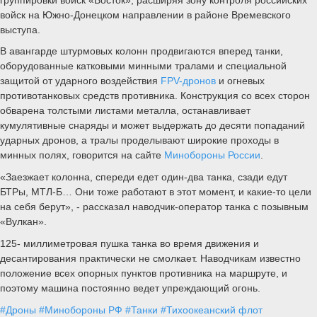
войск на Южно-Донецком направлении в районе Времевского
выступа.
В авангарде штурмовых колонн продвигаются вперед танки,
оборудованные катковыми минными тралами и специальной
защитой от ударного воздействия
FPV-дронов
и огневых
противотанковых средств противника. Конструкция со всех сторон
обварена толстыми листами металла, останавливает
кумулятивные снаряды и может выдержать до десяти попаданий
ударных дронов, а тралы проделывают широкие проходы в
минных полях, говорится на сайте
Минобороны России
.
«Заезжает колонна, спереди едет один-два танка, сзади едут
БТРы, МТЛ-Б… Они тоже работают в этот момент, и какие-то цели
на себя берут», - рассказал наводчик-оператор танка с позывным
«Вулкан».
125- миллиметровая пушка танка во время движения и
десантирования практически не смолкает. Наводчикам известно
положение всех опорных пунктов противника на маршруте, и
поэтому машина постоянно ведет упреждающий огонь.
#Дроны
#Минобороны РФ
#Танки
#Тихоокеанский флот