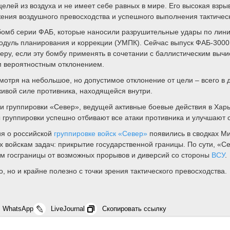
лей из воздуха и не имеет себе равных в мире. Его высокая взры
ия воздушного превосходства и успешного выполнения тактически
омб серии ФАБ, которые наносили разрушительные удары по лин
уль планирования и коррекции (УМПК). Сейчас выпуск ФАБ-3000
меру, если эту бомбу применять в сочетании с баллистическим выч
м вероятностным отклонением.
отря на небольшое, но допустимое отклонение от цели – всего в де
 живой силе противника, находящейся внутри.
 группировки «Север», ведущей активные боевые действия в Харьк
 группировки успешно отбивают все атаки противника и улучшают 
ия о российской
группировке войск «Север»
появились в сводках Ми
войскам задач: прикрытие государственной границы. По сути, «Се
ием госграницы от возможных прорывов и диверсий со стороны
ВСУ
.
 но и крайне полезно с точки зрения тактического превосходства.
WhatsApp
LiveJournal
Скопировать ссылку