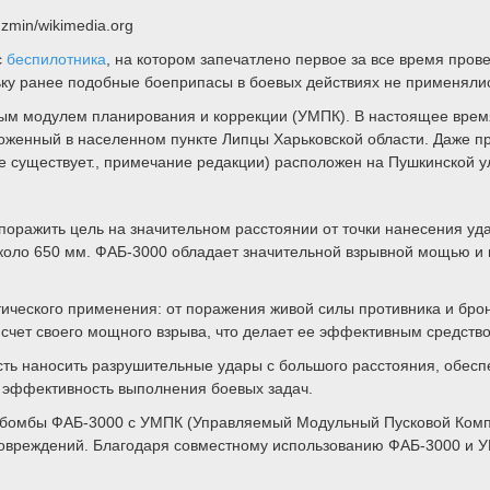
zmin/wikimedia.org
с
беспилотника
, на котором запечатлено первое за все время про
ьку ранее подобные боеприпасы в боевых действиях не применяли
мым модулем планирования и коррекции (УМПК). В настоящее вре
оженный в населенном пункте Липцы Харьковской области. Даже п
е существует., примечание редакции) расположен на Пушкинской у
поражить цель на значительном расстоянии от точки нанесения уд
- около 650 мм. ФАБ-3000 обладает значительной взрывной мощью 
ического применения: от поражения живой силы противника и бро
 счет своего мощного взрыва, что делает ее эффективным средств
ь наносить разрушительные удары с большого расстояния, обеспе
ь эффективность выполнения боевых задач.
 бомбы ФАБ-3000 с УМПК (Управляемый Модульный Пусковой Компл
повреждений. Благодаря совместному использованию ФАБ-3000 и 