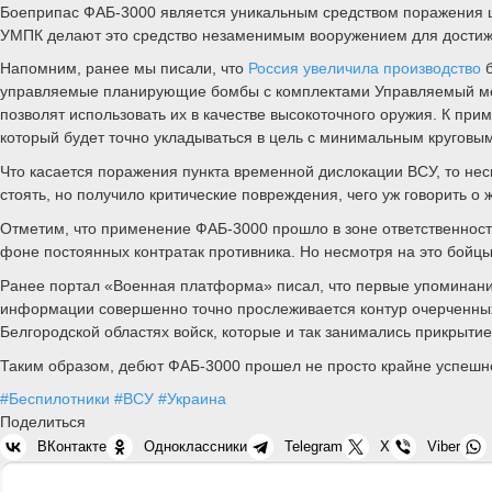
Боеприпас ФАБ-3000 является уникальным средством поражения це
УМПК делают это средство незаменимым вооружением для достижен
Напомним, ранее мы писали, что
Россия увеличила производство
б
управляемые планирующие бомбы с комплектами Управляемый мод
позволят использовать их в качестве высокоточного оружия. К при
который будет точно укладываться в цель с минимальным круговы
Что касается поражения пункта временной дислокации ВСУ, то несм
стоять, но получило критические повреждения, чего уж говорить о
Отметим, что применение ФАБ-3000 прошло в зоне ответственности
фоне постоянных контратак противника. Но несмотря на это бойцы
Ранее портал «Военная платформа» писал, что первые упоминан
информации совершенно точно прослеживается контур очерченных 
Белгородской областях войск, которые и так занимались прикрыт
Таким образом, дебют ФАБ-3000 прошел не просто крайне успешно,
#Беспилотники
#ВСУ
#Украина
Поделиться
ВКонтакте
Одноклассники
Telegram
X
Viber