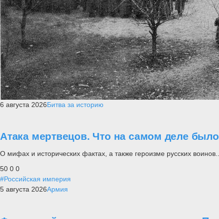
6 августа 2026
Битва за историю
Атака мертвецов. Что на самом деле был
О мифах и исторических фактах, а также героизме русских воинов..
50
0
0
#Российская империя
5 августа 2026
Армия