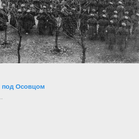
о под Осовцом
..