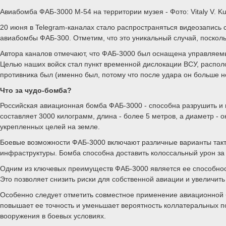
Авиабомба ФАБ-3000 М-54 на территории музея - Фото: Vitaly V. Ku
20 июня в Telegram-каналах стало распространяться видеозапись 
авиабомбы ФАБ-300. Отметим, что это уникальный случай, поскол
Автора каналов отмечают, что ФАБ-3000 был оснащена управляе
Целью наших войск стал пункт временной дислокации ВСУ, распол
противника был (именно был, потому что после удара он больше н
Что за чудо-бомба?
Российская авиационная бомба ФАБ-3000 - способна разрушить и 
составляет 3000 килограмм, длина - более 5 метров, а диаметр 
укрепленных целей на земле.
Боевые возможности ФАБ-3000 включают различные варианты такт
инфраструктуры. Бомба способна доставить колоссальный урон за
Одним из ключевых преимуществ ФАБ-3000 является ее способност
Это позволяет снизить риски для собственной авиации и увеличит
Особенно следует отметить совместное применение авиационной
повышает ее точность и уменьшает вероятность коллатеральных 
вооружения в боевых условиях.