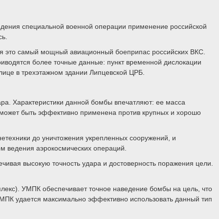
ведения специальной военной операции применение российской
сь.
мя это самый мощный авиационный боеприпас российских ВКС.
риводятся более точные данные: пункт временной дислокации
лице в трехэтажном здании Липцевской ЦРБ.
ара. Характеристики данной бомбы впечатляют: ее масса
и может быть эффективно применена против крупных и хорошо
нетехники до уничтожения укрепленных сооружений, и
ом ведения аэрокосмических операций.
чивая высокую точность удара и достоверность поражения цели.
екс). УМПК обеспечивает точное наведение бомбы на цель, что
УМПК удается максимально эффективно использовать данный тип