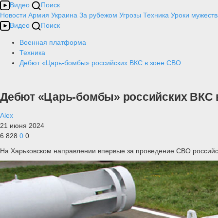
Видео
Поиск
Новости
Армия
Украина
За рубежом
Угрозы
Техника
Уроки мужеств
Видео
Поиск
Военная платформа
Техника
Дебют «Царь-бомбы» российских ВКС в зоне СВО
Дебют «Царь-бомбы» российских ВКС 
Alex
21 июня 2024
6 828
0
0
На Харьковском направлении впервые за проведение СВО российс