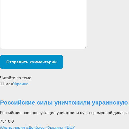
Отправить комментарий
Читайте по теме
11 мая
Украина
Российские силы уничтожили украинскую 
Российские военнослужащие уничтожили пункт временной дислокац
754
0
0
#Артиллерия
#Донбасс
#Украина
#ВСУ