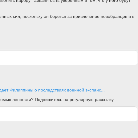
зволить народу Тайваня быть уверенным в том, что у него будут
нных сил, поскольку он борется за привлечение новобранцев и в
ает Филиппины о последствиях военной экспанс...
 промышленности? Подпишитесь на регулярную рассылку