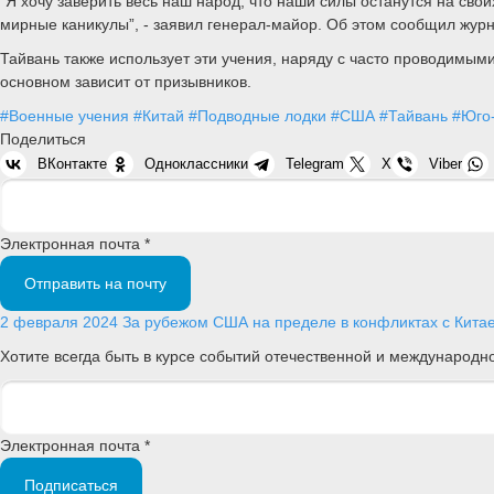
“Я хочу заверить весь наш народ, что наши силы останутся на свои
мирные каникулы”, - заявил генерал-майор. Об этом сообщил жур
Тайвань также использует эти учения, наряду с часто проводимым
основном зависит от призывников.
#Военные учения
#Китай
#Подводные лодки
#США
#Тайвань
#Юго-
Поделиться
ВКонтакте
Одноклассники
Telegram
X
Viber
Электронная почта *
Отправить на почту
2 февраля 2024
За рубежом
США на пределе в конфликтах с Кита
Хотите всегда быть в курсе событий отечественной и международ
Электронная почта *
Подписаться