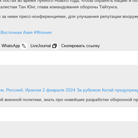
х постах во время лунного Нового года, чтобы охранять нацию и по
налистам Тан Юнг, глава командования обороны Тайтунга.
и за ними пресс-конференциями, для улучшения репутации вооруже
Восточная Азия
#Япония
WhatsApp
LiveJournal
Скопировать ссылку
ем, Россией, Ираном
2 февраля 2024
За рубежом
Китай предупрежд
ной военной политики, знать про новейшие разработки оборонной