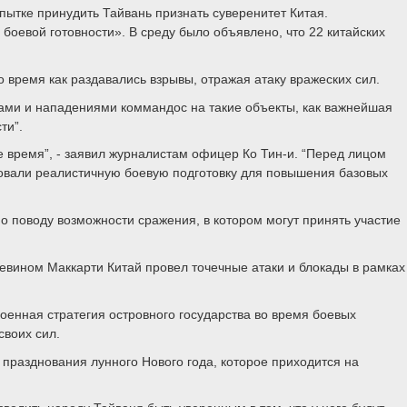
ытке принудить Тайвань признать суверенитет Китая.
боевой готовности». В среду было объявлено, что 22 китайских
 время как раздавались взрывы, отражая атаку вражеских сил.
ами и нападениями коммандос на такие объекты, как важнейшая
ти”.
 время”, - заявил журналистам офицер Ко Тин-и. “Перед лицом
ьзовали реалистичную боевую подготовку для повышения базовых
о поводу возможности сражения, в котором могут принять участие
евином Маккарти Китай провел точечные атаки и блокады в рамках
оенная стратегия островного государства во время боевых
своих сил.
 празднования лунного Нового года, которое приходится на