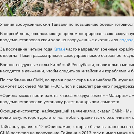
Учения вооруженных сил Тайваня по повышению боевой готовност
В первый день, ошеломляюще продемонстрировав свою воздушну
продемонстрировав свои хорошо вооруженные охотники за
подвод
За последние четыре года
Китай
часто направлял военные корабли
отвергла. Пекин рассматривает самоуправляемое островное госуда
Военно-воздушные силы Китайской Республики, значительно меньш
находятся в движении, чтобы следить за китайскими кораблями и 
По сообщениям СМИ, во время пресс-тура на авиабазу Пинтунг н
самолет Lockheed Martin P-3C Orion и самолет раннего предупре
«Орион» может нести ракеты класса «воздух-земля» «Маверик» ам
продемонстрировали установку ракет под крылом самолета.
Офицер-инструктор, наблюдавший за учениями, сказал СМИ: «Мы 
подготовку, которой достаточно, чтобы справляться с различными
Тайвань управляет 12 «Орионами», которые были выставлены на 
США поступил на вооружение Тайваня в 2013 году и имел максима