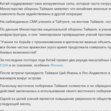
Китай поддерживает свои вооруженные силы, которые часто патрул
Министерство обороны Тайваня заявляет, что китайские военные к
самолета были задействованы в другой операции.
На наблюдаемых СМИ учениях в Тайтунге, на востоке Тайваня, солд
По данным Министерства национальной обороны Тайваня, в учени
инфраструктура, и они “имитировали превращение учений противни
“Учения по борьбе с проникновением в критически важные объекты
все более частых вражеских угроз армия продолжала совершать пр
боевых возможностей”.
За последние полтора года Китай провел два раунда масштабных 
США
и их союзники, особенно
Япония
.
После встречи президента Тайваня Цай Инвэнь в Лос-Анджелесе в
маневров вокруг острова.
Поскольку восточное побережье Тайваня холмистое и не обращено 
действий заключалась в использовании своего восточного побережь
Одной из целей учений является повышение уверенности обществен
следующий месяц.