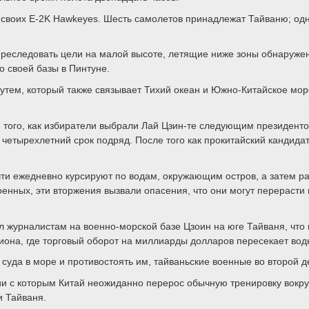
 своих E-2K Hawkeyes. Шесть самолетов принадлежат Тайваню; одн
реследовать цели на малой высоте, летящие ниже зоны обнаружен
о своей базы в Пинтуне.
тем, который также связывает Тихий океан и Южно-Китайское мор
е того, как избиратели выбрали Лай Цзин-те следующим президент
 четырехлетний срок подряд. После того как прокитайский кандида
чти ежедневно курсируют по водам, окружающим остров, а затем ра
оенных, эти вторжения вызвали опасения, что они могут перерасти
 журналистам на военно-морской базе Цзоин на юге Тайваня, что 
гиона, где торговый оборот на миллиарды долларов пересекает во
суда в море и противостоять им, тайваньские военные во второй 
ии с которым Китай неожиданно перерос обычную тренировку вокруг
и Тайваня.