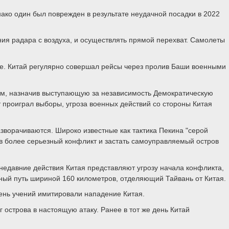
ако один был поврежден в результате неудачной посадки в 2022
ия радара с воздуха, и осуществлять прямой перехват. Самолеты
е. Китай регулярно совершал рейсы через пролив Баши военными
ом, назначив выступающую за независимость Демократическую
т проиграл выборы, угроза военных действий со стороны Китая
зворачиваются. Широко известные как тактика Пекина "серой
 в более серьезный конфликт и застать самоуправляемый остров
недавние действия Китая представляют угрозу начала конфликта,
дный путь шириной 160 километров, отделяющий Тайвань от Китая.
день учений имитировали нападение Китая.
 острова в настоящую атаку. Ранее в тот же день Китай