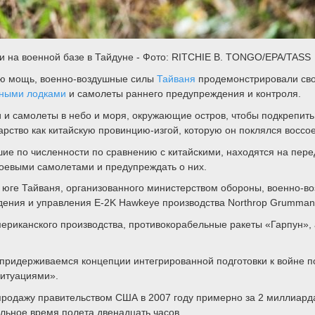
и на военной базе в Тайдуне - Фото: RITCHIE B. TONGO/EPA/TASS
ю мощь, военно-воздушные силы
Тайваня
продемонстрировали сво
ными лодками
и самолеты раннего предупреждения и контроля.
 и самолеты в небо и моря, окружающие остров, чтобы подкрепить
рство как китайскую провинцию-изгой, которую он поклялся воссо
ие по численности по сравнению с китайскими, находятся на пере
боевыми самолетами и предупреждать о них.
а юге Тайваня, организованного министерством обороны, военно-
ждения и управления E-2K Hawkeye производства Northrop Grumma
ериканского производства, противокорабельные ракеты «Гарпун»,
придерживаемся концепции интегрированной подготовки к войне 
 ситуациями».
продажу правительством США в 2007 году примерно за 2 миллиард
льное время полета двенадцать часов.