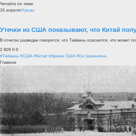
Читайте по теме
16 апреля
Угрозы
Утечки из США показывают, что Китай пол
В отчетах разведки говорится, что Тайвань опасается, что может 
2 809
0
0
#Тайвань
#США
#Китай
#Армия США
#Си Цзиньпинь
Главное