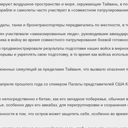
ируют воздушное пространство и моря, окружающие Тайвань, в поп
орабли и самолеты часто участвуют в «совместном патрулировании 
аты, танки и бронетранспортеры передвигались по местности, в то
ях участвовали «замаскированные люди», руководившие авиаудар
ка в войну во время совместного патрулирования боевой готовнос
 продемонстрировали результаты подготовки наших войск в мирное
орывы и укреплять свою подготовку, в то время как войска испол
военных симуляций за пределами Тайваня, что вызвало опасения п
 апреле прошлого года со спикером Палаты представителей США К
непосредственно к Китаю, как его западное побережье, обычная в
я, особенно двух его авиабаз, для перегруппировки и сохранения 
ности в том, что остров может защитить себя, особенно во время