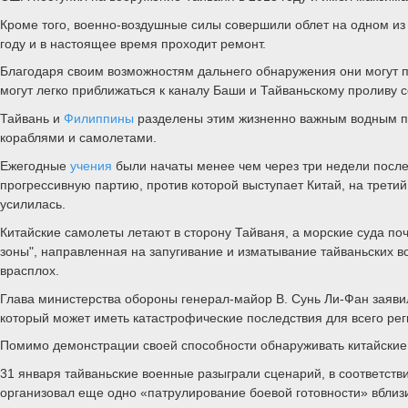
Кроме того, военно-воздушные силы совершили облет на одном из
году и в настоящее время проходит ремонт.
Благодаря своим возможностям дальнего обнаружения они могут п
могут легко приближаться к каналу Баши и Тайваньскому проливу с
Тайвань и
Филиппины
разделены этим жизненно важным водным пу
кораблями и самолетами.
Ежегодные
учения
были начаты менее чем через три недели посл
прогрессивную партию, против которой выступает Китай, на третий
усилилась.
Китайские самолеты летают в сторону Тайваня, а морские суда по
зоны", направленная на запугивание и изматывание тайваньских в
врасплох.
Глава министерства обороны генерал-майор В. Сунь Ли-Фан заявил
который может иметь катастрофические последствия для всего ре
Помимо демонстрации своей способности обнаруживать китайские 
31 января тайваньские военные разыграли сценарий, в соответств
организовал еще одно «патрулирование боевой готовности» вблиз