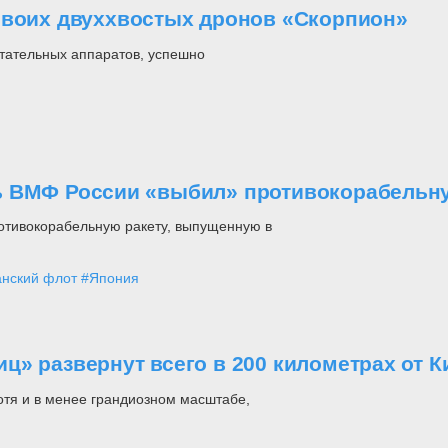
своих двуххвостых дронов «Скорпион»
етательных аппаратов, успешно
ь ВМФ России «выбил» противокорабельн
ротивокорабельную ракету, выпущенную в
анский флот
#Япония
» развернут всего в 200 километрах от К
отя и в менее грандиозном масштабе,