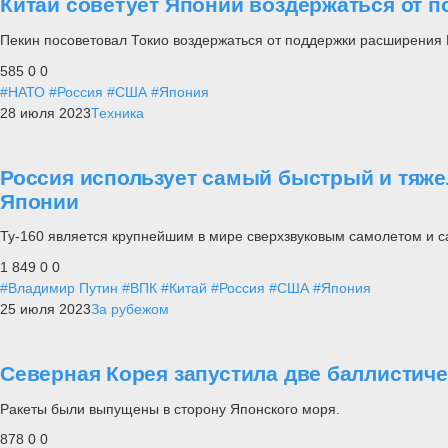
Китай советует Японии воздержаться от 
Пекин посоветовал Токио воздержаться от поддержки расширения
585
0
0
#НАТО
#Россия
#США
#Япония
28 июля 2023
Техника
Россия использует самый быстрый и тяж
Японии
Ту-160 является крупнейшим в мире сверхзвуковым самолетом и
1 849
0
0
#Владимир Путин
#ВПК
#Китай
#Россия
#США
#Япония
25 июля 2023
За рубежом
Северная Корея запустила две баллистич
Ракеты были выпущены в сторону Японского моря.
878
0
0