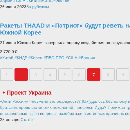
#Армия США
#Китай
#США
#Япония
26 июня 2023
За рубежом
Ракеты THAAD и «Пэтриот» будут реветь 
Южной Корее
21 июня Южная Корея завершила оценку воздействия на окружаю
2 720
0
0
#Китай
#КНДР
#Корея
#ПВО ПРО
#США
#Япония
1
...
3
4
5
6
7
8
9
Проект Украина
«Анти Россия» - неужели это реальность? Как удалось бесполому и
братским прошлым многих поколений, появился Иуда? Понимая тр
поставленные выше вопросы, разобраться в истинных причинах соб
28 января
Статьи