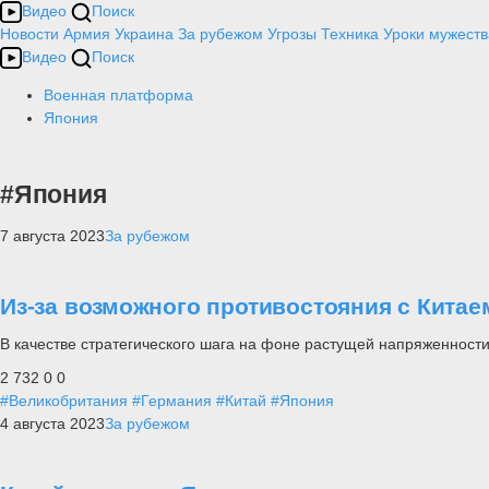
Видео
Поиск
Новости
Армия
Украина
За рубежом
Угрозы
Техника
Уроки мужеств
Видео
Поиск
Военная платформа
Япония
#Япония
7 августа 2023
За рубежом
Из-за возможного противостояния с Китае
В качестве стратегического шага на фоне растущей напряженност
2 732
0
0
#Великобритания
#Германия
#Китай
#Япония
4 августа 2023
За рубежом