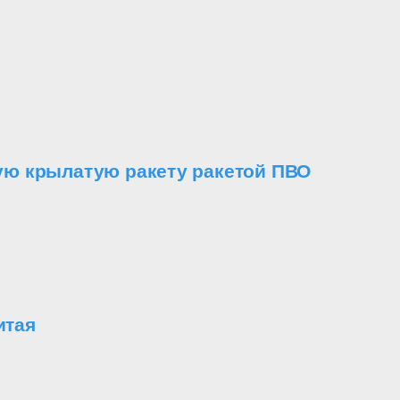
ую крылатую ракету ракетой ПВО
итая