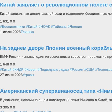
Китай заявляет о революционном полете 
Китай заявил, что достиг важной вехи в технологии беспилотных л
1 631
0
0
#Беспилотники
#Китай
#НОАК
#Тайвань
#Япония
1 июля 2023
Техника
На заднем дворе Японии военный корабл
ВМФ России испытал один из своих новых корветов, перехватив п
1 648
0
0
#Китай
#КНДР
#Корея
#Подводные лодки
#Россия
#США
#Тихооке
27 июня 2023
Угрозы
Американский суперавианосец типа «Нимиц
В движении, напоминающем новаторский визит Никсона в Китай, х
3 305
0
0