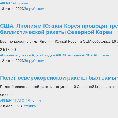
#КНДР
#Япония
18 июля 2023
За рубежом
США, Япония и Южная Корея проводят тре
баллистической ракеты Северной Кореи
Военно-морские силы Японии, Южной Кореи и США собрались 16 и
2 517
0
0
#Военные учения
#Джо Байден
#КНДР
#Корея
#США
#Япония
12 июля 2023
За рубежом
Полет северокорейской ракеты был самым
Полет баллистической ракеты, запущенной Северной Кореей в сред
587
0
0
#КНДР
#НАТО
#Япония
2 июля 2023
Техника