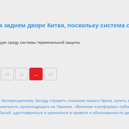
на заднем дворе Китая, поскольку систем
щую среду системы терминальной защиты
10
11
...
13
 беспринципному Западу отравить сознание нашего брата, купить за
агичность происходящего на Украине, «Военная платформа» публ
ытий, удостовериться и укрепиться в правоте и обоснованности де