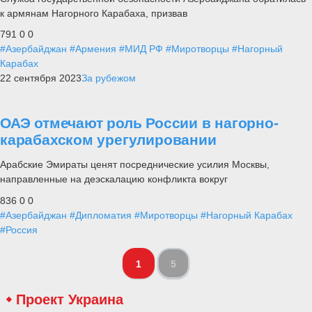
к армянам Нагорного Карабаха, призвав
791
0
0
#Азербайджан
#Армения
#МИД РФ
#Миротворцы
#Нагорный
Карабах
22 сентября 2023
За рубежом
ОАЭ отмечают роль России в нагорно-
карабахском урегулировании
Арабские Эмираты ценят посреднические усилия Москвы,
направленные на деэскалацию конфликта вокруг
836
0
0
#Азербайджан
#Дипломатия
#Миротворцы
#Нагорный Карабах
#Россия
1
5
Проект Украина