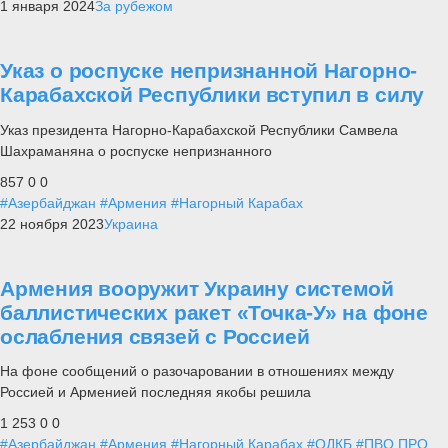
1 января 2024
За рубежом
Указ о роспуске непризнанной Нагорно-
Карабахской Республики вступил в силу
Указ президента Нагорно-Карабахской Республики Самвела
Шахраманяна о роспуске непризнанного
857
0
0
#Азербайджан
#Армения
#Нагорный Карабах
22 ноября 2023
Украина
Армения вооружит Украину системой
баллистических ракет «Точка-У» на фоне
ослабления связей с Россией
На фоне сообщений о разочаровании в отношениях между
Россией и Арменией последняя якобы решила
1 253
0
0
#Азербайджан
#Армения
#Нагорный Карабах
#ОДКБ
#ПВО ПРО