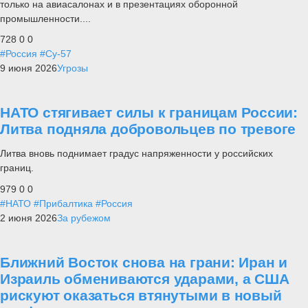
только на авиасалонах и в презентациях оборонной
промышленности....
728
0
0
#Россия
#Су-57
9 июня 2026
Угрозы
НАТО стягивает силы к границам России:
Литва подняла добровольцев по тревоге
Литва вновь поднимает градус напряженности у российских
границ.
979
0
0
#НАТО
#Прибалтика
#Россия
2 июня 2026
За рубежом
Ближний Восток снова на грани: Иран и
Израиль обмениваются ударами, а США
рискуют оказаться втянутыми в новый