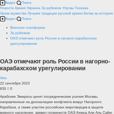
Видео
Поиск
Новости
Армия
Украина
За рубежом
Угрозы
Техника
Уроки мужества
Лучшие традиции русской армии
Битва за историю
Видео
Поиск
Военная платформа
За рубежом
ОАЭ отмечают роль России в нагорно-карабахском
урегулировании
ОАЭ отмечают роль России в нагорно-
карабахском урегулировании
Alex
22 сентября 2023
835
0
0
Арабские Эмираты ценят посреднические усилия Москвы,
направленные на деэскалацию конфликта вокруг Нагорного
Карабаха, а также участие российских миротворцев в защите
мирного населения, заявил госминистр ОАЭ Ахмед Али Аль Сайег