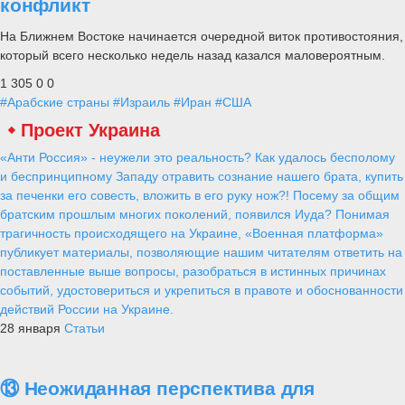
конфликт
На Ближнем Востоке начинается очередной виток противостояния,
который всего несколько недель назад казался маловероятным.
1 305
0
0
#Арабские страны
#Израиль
#Иран
#США
Проект Украина
«Анти Россия» - неужели это реальность? Как удалось бесполому
и беспринципному Западу отравить сознание нашего брата, купить
за печенки его совесть, вложить в его руку нож?! Посему за общим
братским прошлым многих поколений, появился Иуда? Понимая
трагичность происходящего на Украине, «Военная платформа»
публикует материалы, позволяющие нашим читателям ответить на
поставленные выше вопросы, разобраться в истинных причинах
событий, удостовериться и укрепиться в правоте и обоснованности
действий России на Украине.
28 января
Статьи
⑬ Неожиданная перспектива для