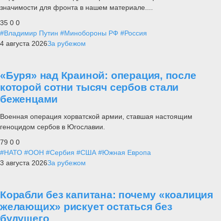
значимости для фронта в нашем материале....
35
0
0
#Владимир Путин
#Минобороны РФ
#Россия
4 августа 2026
За рубежом
«Буря» над Краиной: операция, после
которой сотни тысяч сербов стали
беженцами
Военная операция хорватской армии, ставшая настоящим
геноцидом сербов в Югославии.
79
0
0
#НАТО
#ООН
#Сербия
#США
#Южная Европа
3 августа 2026
За рубежом
Корабли без капитана: почему «коалиция
желающих» рискует остаться без
будущего