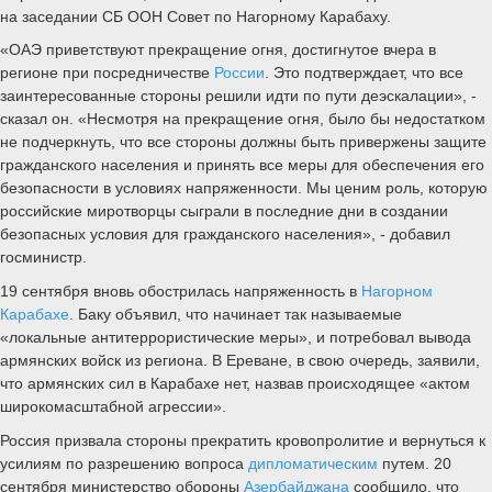
на заседании СБ ООН Совет по Нагорному Карабаху.
«ОАЭ приветствуют прекращение огня, достигнутое вчера в
регионе при посредничестве
России
. Это подтверждает, что все
заинтересованные стороны решили идти по пути деэскалации», -
сказал он. «Несмотря на прекращение огня, было бы недостатком
не подчеркнуть, что все стороны должны быть привержены защите
гражданского населения и принять все меры для обеспечения его
безопасности в условиях напряженности. Мы ценим роль, которую
российские миротворцы сыграли в последние дни в создании
безопасных условия для гражданского населения», - добавил
госминистр.
19 сентября вновь обострилась напряженность в
Нагорном
Карабахе
. Баку объявил, что начинает так называемые
«локальные антитеррористические меры», и потребовал вывода
армянских войск из региона. В Ереване, в свою очередь, заявили,
что армянских сил в Карабахе нет, назвав происходящее «актом
широкомасштабной агрессии».
Россия призвала стороны прекратить кровопролитие и вернуться к
усилиям по разрешению вопроса
дипломатическим
путем. 20
сентября министерство обороны
Азербайджана
сообщило, что