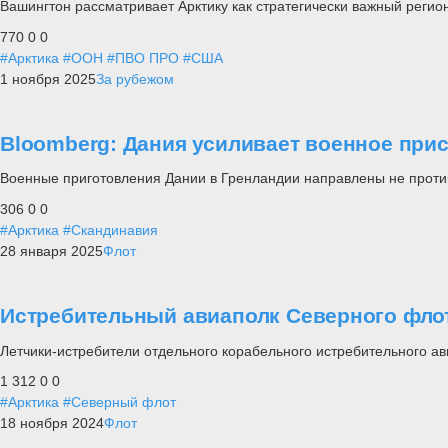
Вашингтон рассматривает Арктику как стратегически важный регио
770
0
0
#Арктика
#ООН
#ПВО ПРО
#США
1 ноября 2025
За рубежом
Bloomberg: Дания усиливает военное при
Военные приготовления Дании в Гренландии направлены не проти
306
0
0
#Арктика
#Скандинавия
28 января 2025
Флот
Истребительный авиаполк Северного фло
Летчики-истребители отдельного корабельного истребительного а
1 312
0
0
#Арктика
#Северный флот
18 ноября 2024
Флот