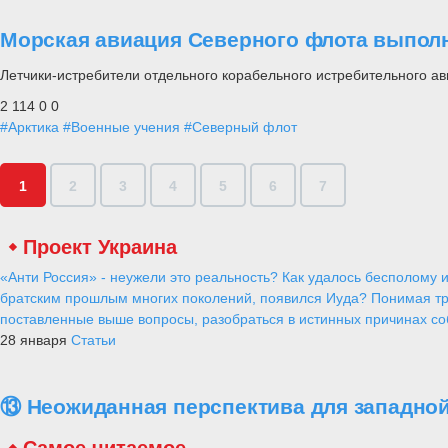
Морская авиация Северного флота выпол
Летчики-истребители отдельного корабельного истребительного а
2 114
0
0
#Арктика
#Военные учения
#Северный флот
1
2
3
4
5
6
7
Проект Украина
«Анти Россия» - неужели это реальность? Как удалось бесполому и
братским прошлым многих поколений, появился Иуда? Понимая тр
поставленные выше вопросы, разобраться в истинных причинах соб
28 января
Статьи
⑬ Неожиданная перспектива для западной