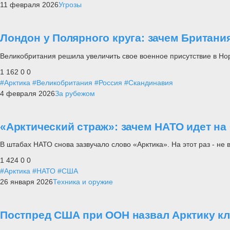
11 февраля 2026
Угрозы
Лондон у Полярного круга: зачем Британи
Великобритания решила увеличить свое военное присутствие в Но
1 162
0
0
#Арктика
#Великобритания
#Россия
#Скандинавия
4 февраля 2026
За рубежом
«Арктический страж»: зачем НАТО идет на
В штабах НАТО снова зазвучало слово «Арктика». На этот раз - не 
1 424
0
0
#Арктика
#НАТО
#США
26 января 2026
Техника и оружие
Постпред США при ООН назвал Арктику к