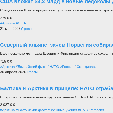
США вложат $3,3 млрд в новые ледоколы 
Соединенные Штаты продолжают усиливать свое военное и стратег
279
0
0
#Арктика
#США
21 мая 2026
Угрозы
Северный альянс: зачем Норвегия собирае
Еще несколько лет назад Швеция и Финляндия старались сохранять
715
0
0
#Арктика
#Балтийский флот
#НАТО
#Россия
#Скандинавия
30 апреля 2026
Угрозы
Балтика и Арктика в прицеле: НАТО отраб
В Европе стартовали новые крупные учения США и НАТО - на этот 
2 027
0
0
#Арктика
#Балтийский флот
#Военные учения
#НАТО
#Россия