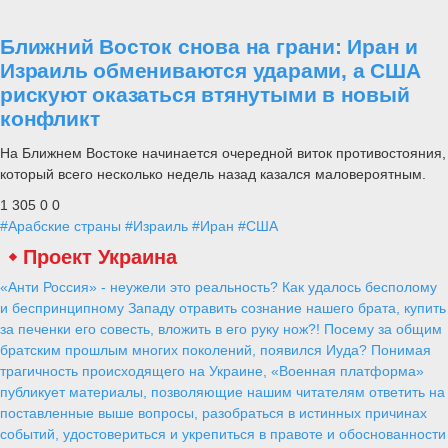
Ближний Восток снова на грани: Иран и
Израиль обмениваются ударами, а США
рискуют оказаться втянутыми в новый
конфликт
На Ближнем Востоке начинается очередной виток противостояния,
который всего несколько недель назад казался маловероятным.
1 305
0
0
#Арабские страны
#Израиль
#Иран
#США
Проект Украина
«Анти Россия» - неужели это реальность? Как удалось бесполому
и беспринципному Западу отравить сознание нашего брата, купить
за печенки его совесть, вложить в его руку нож?! Посему за общим
братским прошлым многих поколений, появился Иуда? Понимая
трагичность происходящего на Украине, «Военная платформа»
публикует материалы, позволяющие нашим читателям ответить на
поставленные выше вопросы, разобраться в истинных причинах
событий, удостовериться и укрепиться в правоте и обоснованности