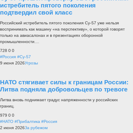
истребитель пятого поколения
подтвердил свой класс
Российский истребитель пятого поколения Су-57 уже нельзя
воспринимать как машину «на перспективу», о которой говорят
только на авиасалонах и в презентациях оборонной
промышленности....
728
0
0
#Россия
#Су-57
9 июня 2026
Угрозы
НАТО стягивает силы к границам России:
Литва подняла добровольцев по тревоге
Литва вновь поднимает градус напряженности у российских
границ.
979
0
0
#НАТО
#Прибалтика
#Россия
2 июня 2026
За рубежом