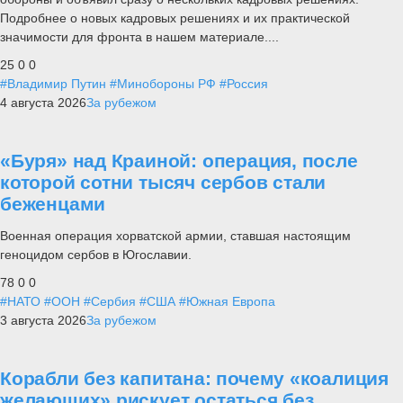
Подробнее о новых кадровых решениях и их практической
значимости для фронта в нашем материале....
25
0
0
#Владимир Путин
#Минобороны РФ
#Россия
4 августа 2026
За рубежом
«Буря» над Краиной: операция, после
которой сотни тысяч сербов стали
беженцами
Военная операция хорватской армии, ставшая настоящим
геноцидом сербов в Югославии.
78
0
0
#НАТО
#ООН
#Сербия
#США
#Южная Европа
3 августа 2026
За рубежом
Корабли без капитана: почему «коалиция
желающих» рискует остаться без