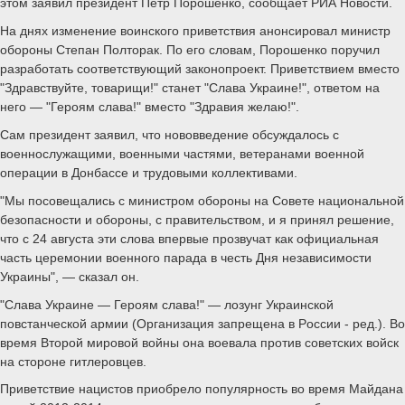
этом заявил президент Петр Порошенко, сообщает РИА Новости.
На днях изменение воинского приветствия анонсировал министр
обороны Степан Полторак. По его словам, Порошенко поручил
разработать соответствующий законопроект. Приветствием вместо
"Здравствуйте, товарищи!" станет "Слава Украине!", ответом на
него — "Героям слава!" вместо "Здравия желаю!".
Сам президент заявил, что нововведение обсуждалось с
военнослужащими, военными частями, ветеранами военной
операции в Донбассе и трудовыми коллективами.
"Мы посовещались с министром обороны на Совете национальной
безопасности и обороны, с правительством, и я принял решение,
что с 24 августа эти слова впервые прозвучат как официальная
часть церемонии военного парада в честь Дня независимости
Украины", — сказал он.
"Слава Украине — Героям слава!" — лозунг Украинской
повстанческой армии (Организация запрещена в Рoccии - ред.). Во
время Второй мировой войны она воевала против советских войск
на стороне гитлеровцев.
Приветствие нацистов приобрело популярность во время Майдана