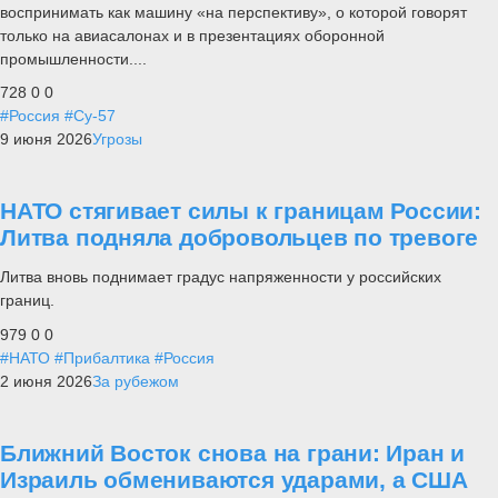
воспринимать как машину «на перспективу», о которой говорят
только на авиасалонах и в презентациях оборонной
промышленности....
728
0
0
#Россия
#Су-57
9 июня 2026
Угрозы
НАТО стягивает силы к границам России:
Литва подняла добровольцев по тревоге
Литва вновь поднимает градус напряженности у российских
границ.
979
0
0
#НАТО
#Прибалтика
#Россия
2 июня 2026
За рубежом
Ближний Восток снова на грани: Иран и
Израиль обмениваются ударами, а США