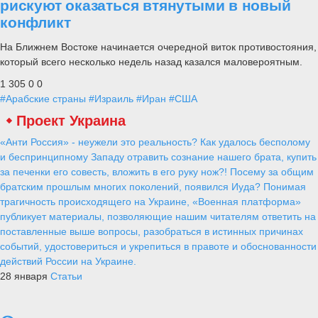
рискуют оказаться втянутыми в новый
конфликт
На Ближнем Востоке начинается очередной виток противостояния,
который всего несколько недель назад казался маловероятным.
1 305
0
0
#Арабские страны
#Израиль
#Иран
#США
Проект Украина
«Анти Россия» - неужели это реальность? Как удалось бесполому
и беспринципному Западу отравить сознание нашего брата, купить
за печенки его совесть, вложить в его руку нож?! Посему за общим
братским прошлым многих поколений, появился Иуда? Понимая
трагичность происходящего на Украине, «Военная платформа»
публикует материалы, позволяющие нашим читателям ответить на
поставленные выше вопросы, разобраться в истинных причинах
событий, удостовериться и укрепиться в правоте и обоснованности
действий России на Украине.
28 января
Статьи