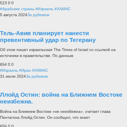
523
0
0
#Арабские страны
#Израиль
#ХАМАС
5 августа 2024
За рубежом
Тель-Авив планирует нанести
превентивный удар по Тегерану
Об этом пишет израильская The Times of Israel со ссылкой на
источники в правительстве. По данным
654
0
0
#Израиль
#Иран
#ХАМАС
31 июля 2024
За рубежом
Ллойд Остин: война на Ближнем Востоке
неизбежна.
Война на Ближнем Востоке «не неизбежна», считает глава
Пентагона Ллойд Остин. Он сообщил, что знает
656
0
0