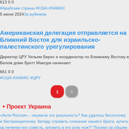
613
0
0
#Арабские страны
#США
#ХАМАС
5 июня 2024
За рубежом
Американская делегация отправляется на
Ближний Восток для израильско-
палестинского урегулирования
Директор ЦРУ Уильям Бернс и координатор по Ближнему Востоку в
Белом доме Бретт Макгурк начинают
661
0
0
#США
#ХАМАС
#ЦРУ
1
5
Проект Украина
«Анти Россия» - неужели это реальность? Как удалось бесполому
и беспринципному Западу отравить сознание нашего брата, купить
за печенки его совесть, вложить в его руку нож?! Посему за общим