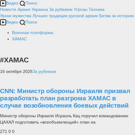
Видео
Поиск
Новости
Армия
Украина
За рубежом
Угрозы
Техника
Уроки мужества
Лучшие традиции русской армии
Битва за историю
Видео
Поиск
Военная платформа
ХАМАС
#ХАМАС
16 октября 2025
За рубежом
CNN: Министр обороны Израиля призвал
разработать план разгрома ХАМАС в
случае возобновления боевых действий
Министр обороны Израиля Исраэль Кац поручил командованию
ЦАХАЛ подготовить «всеобъемлющий» план на
271
0
0