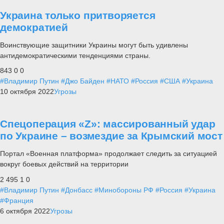
Украина только притворяется
демократией
Воинствующие защитники Украины могут быть удивлены
антидемократическими тенденциями страны.
843
0
0
#Владимир Путин
#Джо Байден
#НАТО
#Россия
#США
#Украина
10 октября 2022
Угрозы
Спецоперация «Z»: массированный удар
по Украине – возмездие за Крымский мост
Портал «Военная платформа» продолжает следить за ситуацией
вокруг боевых действий на территории
2 495
1
0
#Владимир Путин
#Донбасс
#Минобороны РФ
#Россия
#Украина
#Франция
6 октября 2022
Угрозы