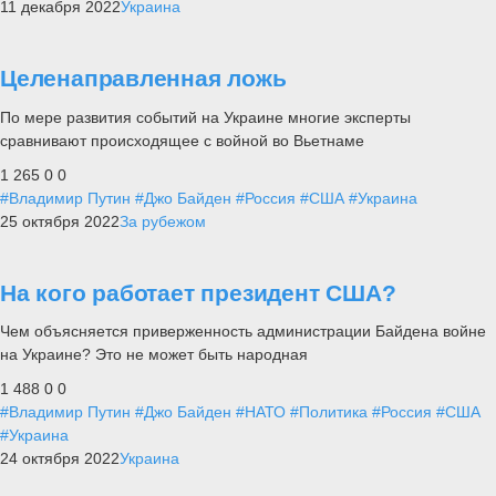
11 декабря 2022
Украина
Целенаправленная ложь
По мере развития событий на Украине многие эксперты
сравнивают происходящее с войной во Вьетнаме
1 265
0
0
#Владимир Путин
#Джо Байден
#Россия
#США
#Украина
25 октября 2022
За рубежом
На кого работает президент США?
Чем объясняется приверженность администрации Байдена войне
на Украине? Это не может быть народная
1 488
0
0
#Владимир Путин
#Джо Байден
#НАТО
#Политика
#Россия
#США
#Украина
24 октября 2022
Украина