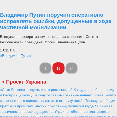
Владимир Путин поручил оперативно
исправлять ошибки, допущенные в ходе
частичной мобилизации
Выступая на оперативном совещании с членами Совета
безопасности президент России Владимир Путин
1 011
0
0
#Владимир Путин
1
18
24
Проект Украина
«Анти Россия» - неужели это реальность? Как удалось бесполому
и беспринципному Западу отравить сознание нашего брата, купить
за печенки его совесть, вложить в его руку нож?! Посему за общим
братским прошлым многих поколений, появился Иуда? Понимая
трагичность происходящего на Украине, «Военная платформа»
публикует материалы, позволяющие нашим читателям ответить на