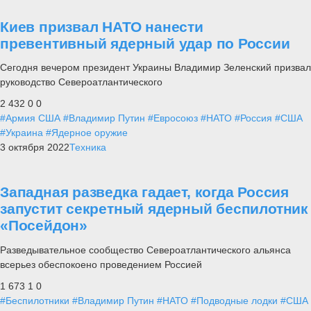
Киев призвал НАТО нанести
превентивный ядерный удар по России
Сегодня вечером президент Украины Владимир Зеленский призвал
руководство Североатлантического
2 432
0
0
#Армия США
#Владимир Путин
#Евросоюз
#НАТО
#Россия
#США
#Украина
#Ядерное оружие
3 октября 2022
Техника
Западная разведка гадает, когда Россия
запустит секретный ядерный беспилотник
«Посейдон»
Разведывательное сообщество Североатлантического альянса
всерьез обеспокоено проведением Россией
1 673
1
0
#Беспилотники
#Владимир Путин
#НАТО
#Подводные лодки
#США