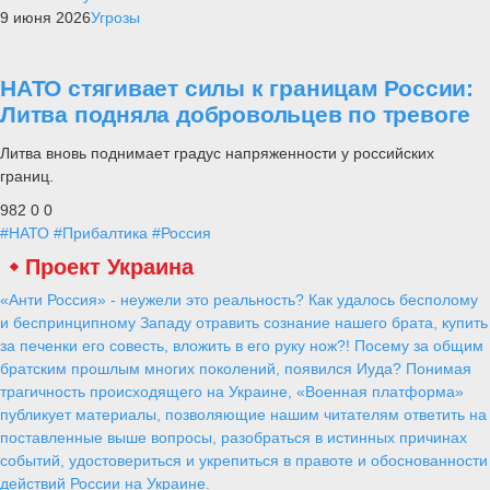
9 июня 2026
Угрозы
НАТО стягивает силы к границам России:
Литва подняла добровольцев по тревоге
Литва вновь поднимает градус напряженности у российских
границ.
982
0
0
#НАТО
#Прибалтика
#Россия
Проект Украина
«Анти Россия» - неужели это реальность? Как удалось бесполому
и беспринципному Западу отравить сознание нашего брата, купить
за печенки его совесть, вложить в его руку нож?! Посему за общим
братским прошлым многих поколений, появился Иуда? Понимая
трагичность происходящего на Украине, «Военная платформа»
публикует материалы, позволяющие нашим читателям ответить на
поставленные выше вопросы, разобраться в истинных причинах
событий, удостовериться и укрепиться в правоте и обоснованности
действий России на Украине.