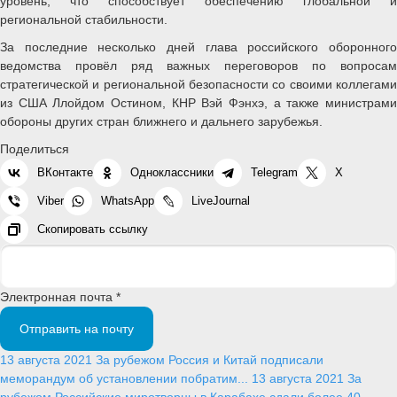
уровень, что способствует обеспечению глобальной и
региональной стабильности.
За последние несколько дней глава российского оборонного
ведомства провёл ряд важных переговоров по вопросам
стратегической и региональной безопасности со своими коллегами
из США Ллойдом Остином, КНР Вэй Фэнхэ, а также министрами
обороны других стран ближнего и дальнего зарубежья.
Поделиться
ВКонтакте
Одноклассники
Telegram
X
Viber
WhatsApp
LiveJournal
Скопировать ссылку
Электронная почта *
Отправить на почту
13 августа 2021
За рубежом
Россия и Китай подписали
меморандум об установлении побратим...
13 августа 2021
За
рубежом
Российские миротворцы в Карабахе сдали более 40