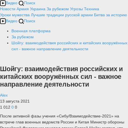
Видео
Поиск
Новости
Армия
Украина
За рубежом
Угрозы
Техника
Уроки мужества
Лучшие традиции русской армии
Битва за историю
Видео
Поиск
Военная платформа
За рубежом
Шойгу: взаимодействия российских и китайских вооружённых
сил - важное направление деятельности
Шойгу: взаимодействия российских и
китайских вооружённых сил - важное
направление деятельности
Alex
13 августа 2021
1 012
0
0
После активной фазы учения «Сибу/Взаимодействие-2021» на
встрече глав военных ведомств России и Китая Министр обороны
Российской Федерации генерал армии Сергей Шойгу заявил, что