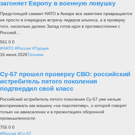
загоняет Европу в военную ловушку
Предстоящий саммит НАТО в Анкаре все заметнее превращается
не просто в очередную встречу лидеров альянса, а в проверку
того, насколько далеко Запад готов идти в противостоянии с
Россией....
561
0
0
#НАТО
#Россия
#Турция
16 июня 2026
Техника
Су-57 прошел проверку СВО: российский
истребитель пятого поколения
подтвердил свой класс
Российский истребитель пятого поколения Су-57 уже нельзя
воспринимать как машину «на перспективу», о которой говорят
только на авиасалонах и в презентациях оборонной
промышленности.
755
0
0
#Россия
#Су-57