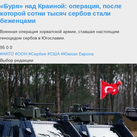
«Буря» над Краиной: операция, после
которой сотни тысяч сербов стали
беженцами
Военная операция хорватской армии, ставшая настоящим
геноцидом сербов в Югославии.
95
0
0
#НАТО
#ООН
#Сербия
#США
#Южная Европа
Выбор редакции