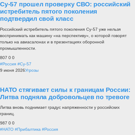
Су-57 прошел проверку СВО: российский
истребитель пятого поколения
подтвердил свой класс
Российский истребитель пятого поколения Су-57 уже нельзя
воспринимать как машину «на перспективу», о которой говорят
только на авиасалонах и в презентациях оборонной
промышленности.
807
0
0
#Россия
#Су-57
9 июня 2026
Угрозы
НАТО стягивает силы к границам России:
Литва подняла добровольцев по тревоге
Литва вновь поднимает градус напряженности у российских
границ.
987
0
0
#НАТО
#Прибалтика
#Россия