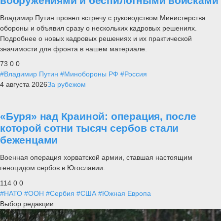
вооружениями и беспилотными войсками
Владимир Путин провел встречу с руководством Министерства
обороны и объявил сразу о нескольких кадровых решениях.
Подробнее о новых кадровых решениях и их практической
значимости для фронта в нашем материале.
73
0
0
#Владимир Путин
#Минобороны РФ
#Россия
4 августа 2026
За рубежом
«Буря» над Краиной: операция, после
которой сотни тысяч сербов стали
беженцами
Военная операция хорватской армии, ставшая настоящим
геноцидом сербов в Югославии.
114
0
0
#НАТО
#ООН
#Сербия
#США
#Южная Европа
Выбор редакции