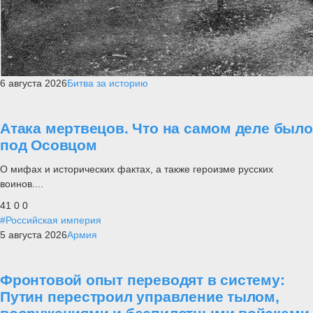
6 августа 2026
Битва за историю
Атака мертвецов. Что на самом деле было
под Осовцом
О мифах и исторических фактах, а также героизме русских
воинов....
41
0
0
#Российская империя
5 августа 2026
Армия
Фронтовой опыт переводят в систему:
Путин перестроил управление тылом,