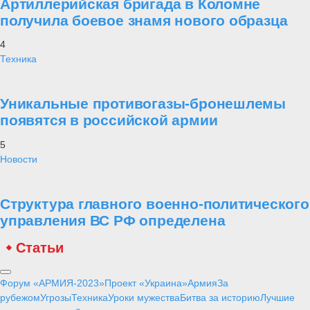
Артиллерийская бригада в Коломне
получила боевое знамя нового образца
4
Техника
Уникальные противогазы-бронешлемы
появятся в российской армии
5
Новости
Структура главного военно-политического
управления ВС РФ определена
Статьи
Форум «АРМИЯ-2023»
Проект «Украина»
Армия
За
рубежом
Угрозы
Техника
Уроки мужества
Битва за историю
Лучшие