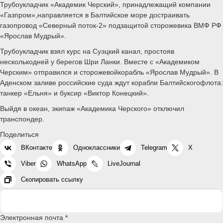
Трубоукладчик «Академик Черский», принадлежащий компании
«Газпром»,направляется в Балтийское море достраивать
газопровод «Северный поток-2» подзащитой сторожевика ВМФ РФ
«Ярослав Мудрый».
Трубоукладчик взял курс на Суэцкий канал, простояв
несколькодней у берегов Шри Ланки. Вместе с «Академиком
Черским» отправился и сторожевойкорабль «Ярослав Мудрый». В
Аденском заливе российские суда ждут корабли Балтийскогофлота:
танкер «Ельня» и буксир «Виктор Конецкий».
Выйдя в океан, экипаж «Академика Черского» отключил
транспондер.
Поделиться
ВКонтакте
Одноклассники
Telegram
X
Viber
WhatsApp
LiveJournal
Скопировать ссылку
Электронная почта *