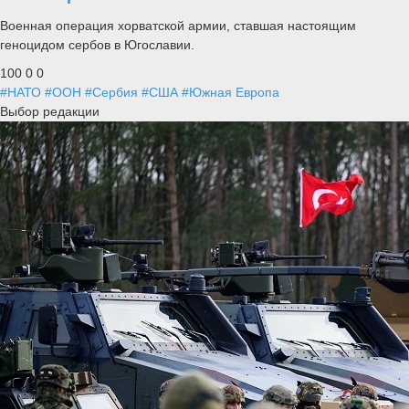
Военная операция хорватской армии, ставшая настоящим
геноцидом сербов в Югославии.
100
0
0
#НАТО
#ООН
#Сербия
#США
#Южная Европа
Выбор редакции