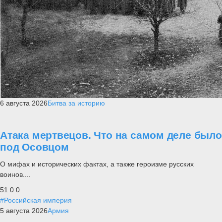
6 августа 2026
Битва за историю
Атака мертвецов. Что на самом деле было
под Осовцом
О мифах и исторических фактах, а также героизме русских
воинов....
51
0
0
#Российская империя
5 августа 2026
Армия