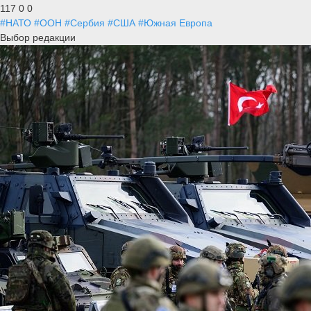
117
0
0
#НАТО
#ООН
#Сербия
#США
#Южная Европа
Выбор редакции