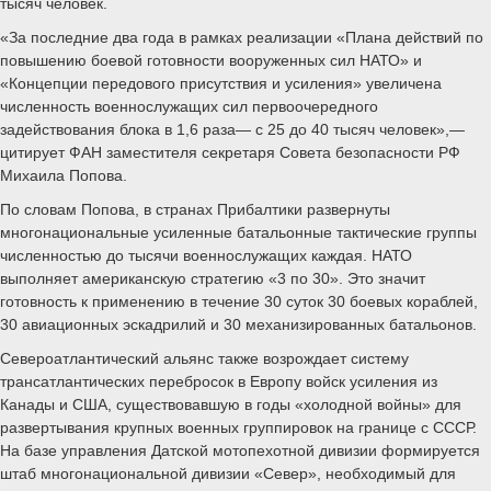
тысяч человек.
«За последние два года в рамках реализации «Плана действий по
повышению боевой готовности вооруженных сил НАТО» и
«Концепции передового присутствия и усиления» увеличена
численность военнослужащих сил первоочередного
задействования блока в 1,6 раза— с 25 до 40 тысяч человек»,—
цитирует ФАН заместителя секретаря Совета безопасности РФ
Михаила Попова.
По словам Попова, в странах Прибалтики развернуты
многонациональные усиленные батальонные тактические группы
численностью до тысячи военнослужащих каждая. НАТО
выполняет американскую стратегию «3 по 30». Это значит
готовность к применению в течение 30 суток 30 боевых кораблей,
30 авиационных эскадрилий и 30 механизированных батальонов.
Североатлантический альянс также возрождает систему
трансатлантических перебросок в Европу войск усиления из
Канады и США, существовавшую в годы «холодной войны» для
развертывания крупных военных группировок на границе с СССР.
На базе управления Датской мотопехотной дивизии формируется
штаб многонациональной дивизии «Север», необходимый для