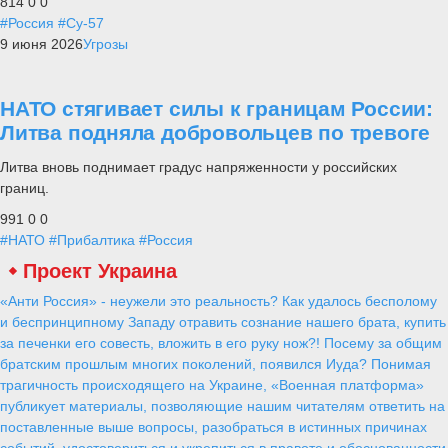
814
0
0
#Россия
#Су-57
9 июня 2026
Угрозы
НАТО стягивает силы к границам России:
Литва подняла добровольцев по тревоге
Литва вновь поднимает градус напряженности у российских
границ.
991
0
0
#НАТО
#Прибалтика
#Россия
Проект Украина
«Анти Россия» - неужели это реальность? Как удалось бесполому
и беспринципному Западу отравить сознание нашего брата, купить
за печенки его совесть, вложить в его руку нож?! Посему за общим
братским прошлым многих поколений, появился Иуда? Понимая
трагичность происходящего на Украине, «Военная платформа»
публикует материалы, позволяющие нашим читателям ответить на
поставленные выше вопросы, разобраться в истинных причинах
событий, удостовериться и укрепиться в правоте и обоснованности