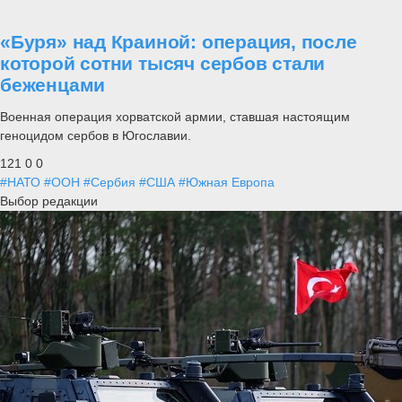
«Буря» над Краиной: операция, после
которой сотни тысяч сербов стали
беженцами
Военная операция хорватской армии, ставшая настоящим
геноцидом сербов в Югославии.
121
0
0
#НАТО
#ООН
#Сербия
#США
#Южная Европа
Выбор редакции