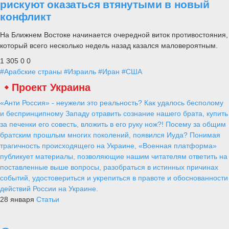
рискуют оказаться втянутыми в новый
конфликт
На Ближнем Востоке начинается очередной виток противостояния,
который всего несколько недель назад казался маловероятным.
1 305
0
0
#Арабские страны
#Израиль
#Иран
#США
Проект Украина
«Анти Россия» - неужели это реальность? Как удалось бесполому
и беспринципному Западу отравить сознание нашего брата, купить
за печенки его совесть, вложить в его руку нож?! Посему за общим
братским прошлым многих поколений, появился Иуда? Понимая
трагичность происходящего на Украине, «Военная платформа»
публикует материалы, позволяющие нашим читателям ответить на
поставленные выше вопросы, разобраться в истинных причинах
событий, удостовериться и укрепиться в правоте и обоснованности
действий России на Украине.
28 января
Статьи