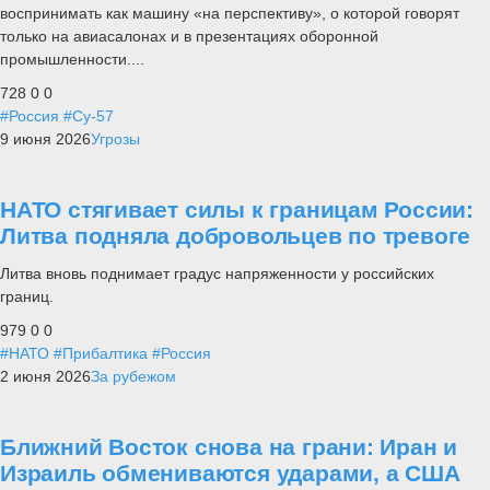
воспринимать как машину «на перспективу», о которой говорят
только на авиасалонах и в презентациях оборонной
промышленности....
728
0
0
#Россия
#Су-57
9 июня 2026
Угрозы
НАТО стягивает силы к границам России:
Литва подняла добровольцев по тревоге
Литва вновь поднимает градус напряженности у российских
границ.
979
0
0
#НАТО
#Прибалтика
#Россия
2 июня 2026
За рубежом
Ближний Восток снова на грани: Иран и
Израиль обмениваются ударами, а США