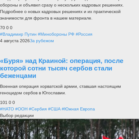
обороны и объявил сразу о нескольких кадровых решениях.
Подробнее о новых кадровых решениях и их практической
значимости для фронта в нашем материале.
70
0
0
#Владимир Путин
#Минобороны РФ
#Россия
4 августа 2026
За рубежом
«Буря» над Краиной: операция, после
которой сотни тысяч сербов стали
беженцами
Военная операция хорватской армии, ставшая настоящим
геноцидом сербов в Югославии.
101
0
0
#НАТО
#ООН
#Сербия
#США
#Южная Европа
Выбор редакции