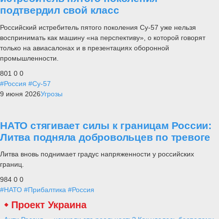
подтвердил свой класс
Российский истребитель пятого поколения Су-57 уже нельзя
воспринимать как машину «на перспективу», о которой говорят
только на авиасалонах и в презентациях оборонной
промышленности.
801
0
0
#Россия
#Су-57
9 июня 2026
Угрозы
НАТО стягивает силы к границам России:
Литва подняла добровольцев по тревоге
Литва вновь поднимает градус напряженности у российских
границ.
984
0
0
#НАТО
#Прибалтика
#Россия
Проект Украина