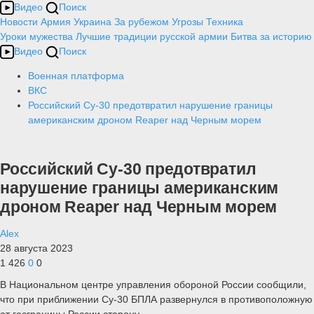
Видео
Поиск
Новости
Армия
Украина
За рубежом
Угрозы
Техника
Уроки мужества
Лучшие традиции русской армии
Битва за историю
Видео
Поиск
Военная платформа
ВКС
Российский Су-30 предотвратил нарушение границы
американским дроном Reaper над Черным морем
Российский Су-30 предотвратил
нарушение границы американским
дроном Reaper над Черным морем
Alex
28 августа 2023
1 426
0
0
В Национальном центре управления обороной России сообщили,
что при приближении Су-30 БПЛА развернулся в противоположную
от госграницы России сторону.