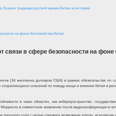
а
Лучшие традиции русской армии
Битва за историю
асности на фоне беспокойства Китая
 связи в сфере безопасности на фоне 
нгов (34 миллиона долларов США) в рамках обязательства по со
не сохраняющихся опасений по поводу мощи и влияния Китая в рег
ойчивости в таких областях, как киберпространство, государств
т Моррисон в совместном заявлении после видеоконференции в чет
 прошлого года с целью сдержать возможные угрозы, исходящие о