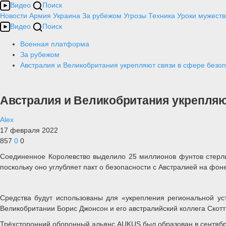
Видео
Поиск
Новости
Армия
Украина
За рубежом
Угрозы
Техника
Уроки мужеств
Видео
Поиск
Военная платформа
За рубежом
Австралия и Великобритания укрепляют связи в сфере безоп
Австралия и Великобритания укрепляют
Alex
17 февраля 2022
857
0
0
Соединенное Королевство выделило 25 миллионов фунтов стерли
поскольку оно углубляет пакт о безопасности с Австралией на фо
Средства будут использованы для «укрепления региональной уст
Великобритании Борис Джонсон и его австралийский коллега Скот
Трёхсторонний оборонный альянс AUKUS был образован в сентябре