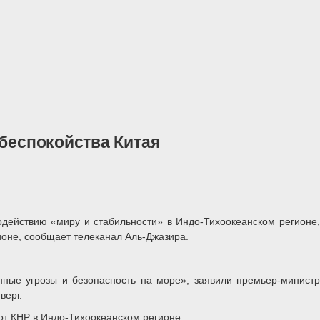
беспокойства Китая
действию «миру и стабильности» в Индо-Тихоокеанском регионе,
ионе, сообщает телеканал Аль-Джазира.
енные угрозы и безопасность на море», заявили премьер-министр
верг.
т КНР в Индо-Тихоокеанском регионе.