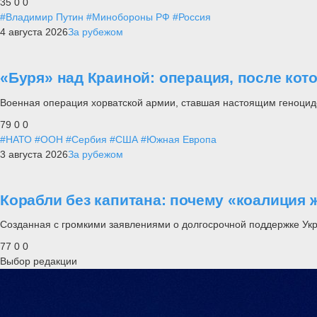
35
0
0
#Владимир Путин
#Минобороны РФ
#Россия
4 августа 2026
За рубежом
«Буря» над Краиной: операция, после кот
Военная операция хорватской армии, ставшая настоящим геноцид
79
0
0
#НАТО
#ООН
#Сербия
#США
#Южная Европа
3 августа 2026
За рубежом
Корабли без капитана: почему «коалиция 
Созданная с громкими заявлениями о долгосрочной поддержке Ук
77
0
0
Выбор редакции