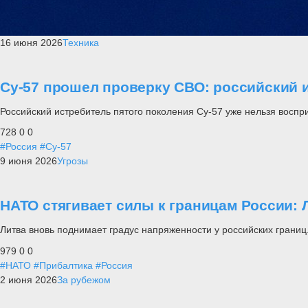
16 июня 2026
Техника
Су-57 прошел проверку СВО: российский и
Российский истребитель пятого поколения Су-57 уже нельзя воспр
728
0
0
#Россия
#Су-57
9 июня 2026
Угрозы
НАТО стягивает силы к границам России: 
Литва вновь поднимает градус напряженности у российских границ
979
0
0
#НАТО
#Прибалтика
#Россия
2 июня 2026
За рубежом