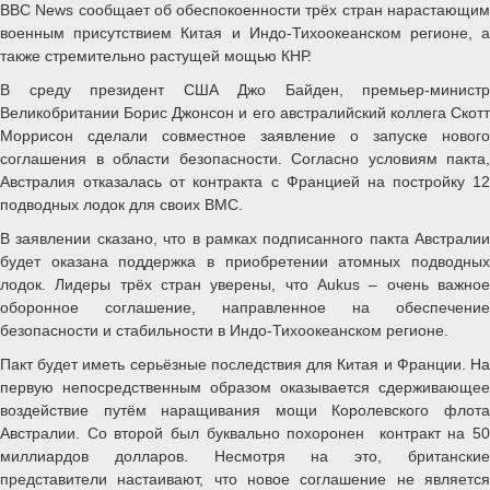
BBC News сообщает об обеспокоенности трёх стран нарастающим
военным присутствием Китая и Индо-Тихоокеанском регионе, а
также стремительно растущей мощью КНР.
В среду президент США Джо Байден, премьер-министр
Великобритании Борис Джонсон и его австралийский коллега Скотт
Моррисон сделали совместное заявление о запуске нового
соглашения в области безопасности. Согласно условиям пакта,
Австралия отказалась от контракта с Францией на постройку 12
подводных лодок для своих ВМС.
В заявлении сказано, что в рамках подписанного пакта Австралии
будет оказана поддержка в приобретении атомных подводных
лодок. Лидеры трёх стран уверены, что Aukus – очень важное
оборонное соглашение, направленное на обеспечение
безопасности и стабильности в Индо-Тихоокеанском регионе.
Пакт будет иметь серьёзные последствия для Китая и Франции. На
первую непосредственным образом оказывается сдерживающее
воздействие путём наращивания мощи Королевского флота
Австралии. Со второй был буквально похоронен контракт на 50
миллиардов долларов. Несмотря на это, британские
представители настаивают, что новое соглашение не является