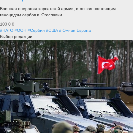
Военная операция хорватской армии, ставшая настоящим
геноцидом сербов в Югославии.
100
0
0
#НАТО
#ООН
#Сербия
#США
#Южная Европа
Выбор редакции