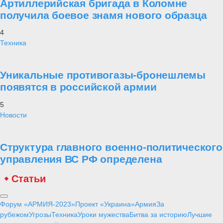
Артиллерийская бригада в Коломне
получила боевое знамя нового образца
4
Техника
Уникальные противогазы-бронешлемы
появятся в российской армии
5
Новости
Структура главного военно-политического
управления ВС РФ определена
Статьи
Форум «АРМИЯ-2023»
Проект «Украина»
Армия
За
рубежом
Угрозы
Техника
Уроки мужества
Битва за историю
Лучшие