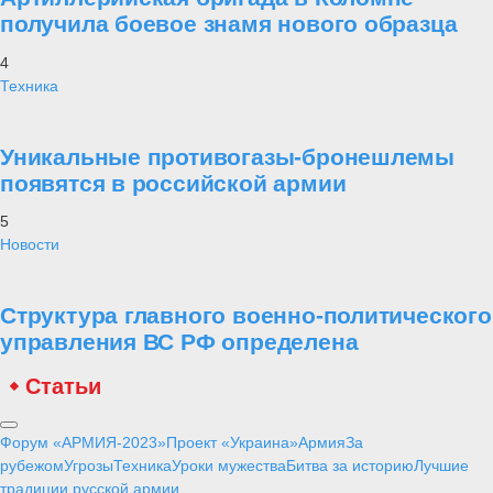
получила боевое знамя нового образца
4
Техника
Уникальные противогазы-бронешлемы
появятся в российской армии
5
Новости
Структура главного военно-политического
управления ВС РФ определена
Статьи
Форум «АРМИЯ-2023»
Проект «Украина»
Армия
За
рубежом
Угрозы
Техника
Уроки мужества
Битва за историю
Лучшие
традиции русской армии