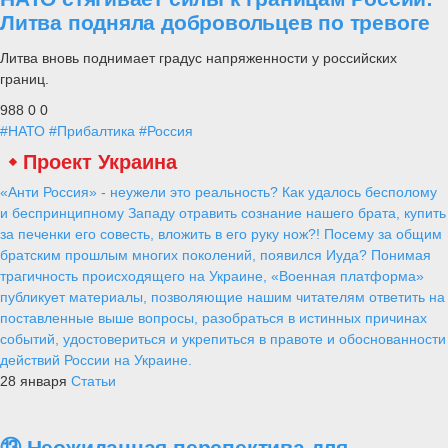
Литва подняла добровольцев по тревоге
Литва вновь поднимает градус напряженности у российских
границ.
988
0
0
#НАТО
#Прибалтика
#Россия
Проект Украина
«Анти Россия» - неужели это реальность? Как удалось бесполому
и беспринципному Западу отравить сознание нашего брата, купить
за печенки его совесть, вложить в его руку нож?! Посему за общим
братским прошлым многих поколений, появился Иуда? Понимая
трагичность происходящего на Украине, «Военная платформа»
публикует материалы, позволяющие нашим читателям ответить на
поставленные выше вопросы, разобраться в истинных причинах
событий, удостовериться и укрепиться в правоте и обоснованности
действий России на Украине.
28 января
Статьи
⑬ Неожиданная перспектива для