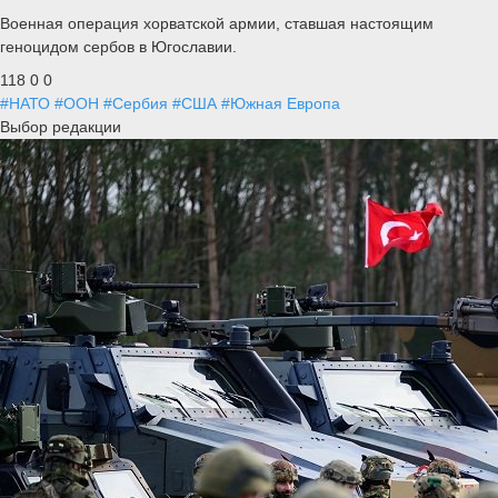
Военная операция хорватской армии, ставшая настоящим
геноцидом сербов в Югославии.
118
0
0
#НАТО
#ООН
#Сербия
#США
#Южная Европа
Выбор редакции