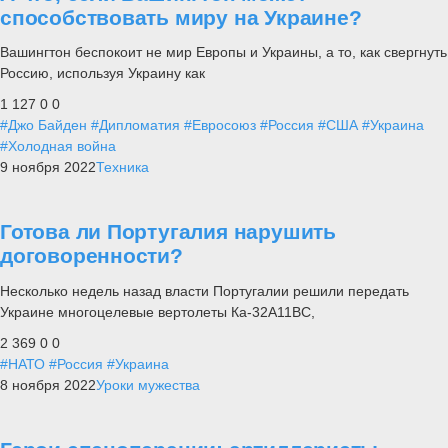
способствовать миру на Украине?
Вашингтон беспокоит не мир Европы и Украины, а то, как свергнуть
Россию, используя Украину как
1 127
0
0
#Джо Байден
#Дипломатия
#Евросоюз
#Россия
#США
#Украина
#Холодная война
9 ноября 2022
Техника
Готова ли Португалия нарушить
договоренности?
Несколько недель назад власти Португалии решили передать
Украине многоцелевые вертолеты Ка-32А11ВС,
2 369
0
0
#НАТО
#Россия
#Украина
8 ноября 2022
Уроки мужества