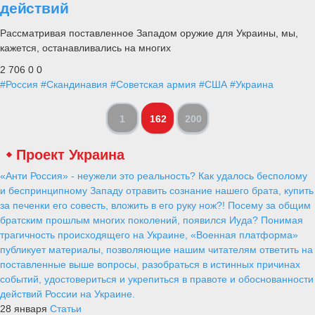
действий
Рассматривая поставленное Западом оружие для Украины, мы,
кажется, останавливались на многих
2 706
0
0
#Россия
#Скандинавия
#Советская армия
#США
#Украина
1
162
200
Проект Украина
«Анти Россия» - неужели это реальность? Как удалось бесполому
и беспринципному Западу отравить сознание нашего брата, купить
за печенки его совесть, вложить в его руку нож?! Посему за общим
братским прошлым многих поколений, появился Иуда? Понимая
трагичность происходящего на Украине, «Военная платформа»
публикует материалы, позволяющие нашим читателям ответить на
поставленные выше вопросы, разобраться в истинных причинах
событий, удостовериться и укрепиться в правоте и обоснованности
действий России на Украине.
28 января
Статьи