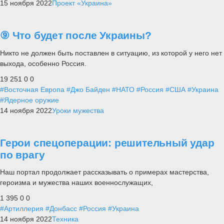
15 ноября 2022
Проект «Украина»
⑨ Что будет после Украины?
Никто не должен быть поставлен в ситуацию, из которой у него нет
выхода, особенно Россия.
19 251
0
0
#Восточная Европа
#Джо Байден
#НАТО
#Россия
#США
#Украина
#Ядерное оружие
14 ноября 2022
Уроки мужества
Герои спецоперации: решительный удар
по врагу
Наш портал продолжает рассказывать о примерах мастерства,
героизма и мужества наших военнослужащих,
1 395
0
0
#Артиллерия
#Донбасс
#Россия
#Украина
14 ноября 2022
Техника