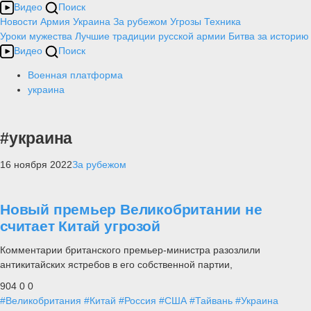
Видео
Поиск
Новости
Армия
Украина
За рубежом
Угрозы
Техника
Уроки мужества
Лучшие традиции русской армии
Битва за историю
Видео
Поиск
Военная платформа
украина
#украина
16 ноября 2022
За рубежом
Новый премьер Великобритании не
считает Китай угрозой
Комментарии британского премьер-министра разозлили
антикитайских ястребов в его собственной партии,
904
0
0
#Великобритания
#Китай
#Россия
#США
#Тайвань
#Украина