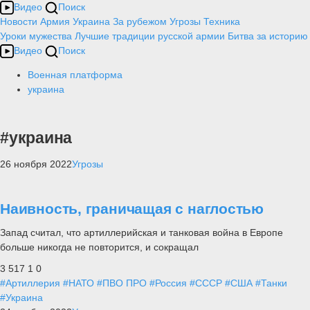
Видео
Поиск
Новости
Армия
Украина
За рубежом
Угрозы
Техника
Уроки мужества
Лучшие традиции русской армии
Битва за историю
Видео
Поиск
Военная платформа
украина
#украина
26 ноября 2022
Угрозы
Наивность, граничащая с наглостью
Запад считал, что артиллерийская и танковая война в Европе
больше никогда не повторится, и сокращал
3 517
1
0
#Артиллерия
#НАТО
#ПВО ПРО
#Россия
#СССР
#США
#Танки
#Украина