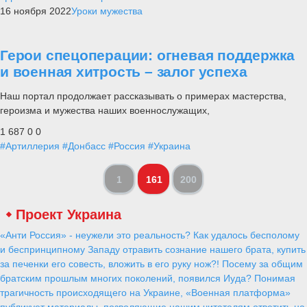
16 ноября 2022
Уроки мужества
Герои спецоперации: огневая поддержка
и военная хитрость – залог успеха
Наш портал продолжает рассказывать о примерах мастерства,
героизма и мужества наших военнослужащих,
1 687
0
0
#Артиллерия
#Донбасс
#Россия
#Украина
1
161
200
Проект Украина
«Анти Россия» - неужели это реальность? Как удалось бесполому
и беспринципному Западу отравить сознание нашего брата, купить
за печенки его совесть, вложить в его руку нож?! Посему за общим
братским прошлым многих поколений, появился Иуда? Понимая
трагичность происходящего на Украине, «Военная платформа»
публикует материалы, позволяющие нашим читателям ответить на