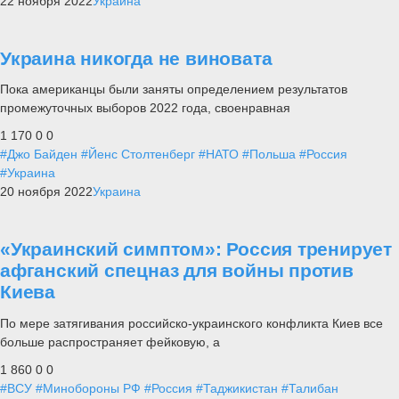
22 ноября 2022
Украина
Украина никогда не виновата
Пока американцы были заняты определением результатов
промежуточных выборов 2022 года, своенравная
1 170
0
0
#Джо Байден
#Йенс Столтенберг
#НАТО
#Польша
#Россия
#Украина
20 ноября 2022
Украина
«Украинский симптом»: Россия тренирует
афганский спецназ для войны против
Киева
По мере затягивания российско-украинского конфликта Киев все
больше распространяет фейковую, а
1 860
0
0
#ВСУ
#Минобороны РФ
#Россия
#Таджикистан
#Талибан