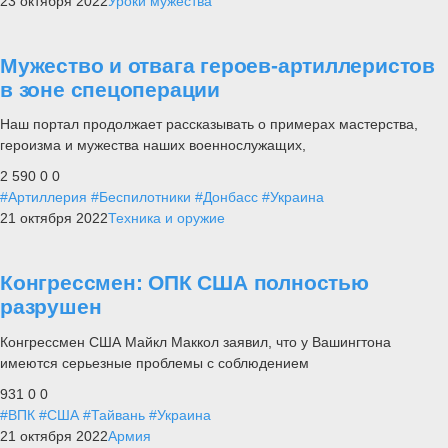
23 октября 2022
Уроки мужества
Мужество и отвага героев-артиллеристов
в зоне спецоперации
Наш портал продолжает рассказывать о примерах мастерства,
героизма и мужества наших военнослужащих,
2 590
0
0
#Артиллерия
#Беспилотники
#Донбасс
#Украина
21 октября 2022
Техника и оружие
Конгрессмен: ОПК США полностью
разрушен
Конгрессмен США Майкл Маккол заявил, что у Вашингтона
имеются серьезные проблемы с соблюдением
931
0
0
#ВПК
#США
#Тайвань
#Украина
21 октября 2022
Армия