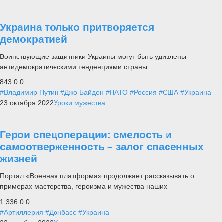
Украина только притворяется
демократией
Воинствующие защитники Украины могут быть удивлены
антидемократическими тенденциями страны.
843
0
0
#Владимир Путин
#Джо Байден
#НАТО
#Россия
#США
#Украина
23 октября 2022
Уроки мужества
Герои спецоперации: смелость и
самоотверженность – залог спасенных
жизней
Портал «Военная платформа» продолжает рассказывать о
примерах мастерства, героизма и мужества наших
1 336
0
0
#Артиллерия
#Донбасс
#Украина