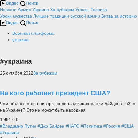
Видео
Поиск
Новости
Армия
Украина
За рубежом
Угрозы
Техника
Уроки мужества
Лучшие традиции русской армии
Битва за историю
Видео
Поиск
Военная платформа
украина
#украина
25 октября 2022
За рубежом
На кого работает президент США?
Чем объясняется приверженность администрации Байдена войне
на Украине? Это не может быть народная
1 491
0
0
#Владимир Путин
#Джо Байден
#НАТО
#Политика
#Россия
#США
#Украина