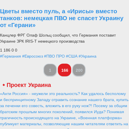
Цветы вместо пуль, а «Ирисы» вместо
танков: немецкая ПВО не спасет Украину
от «Герани»
Канцлер ФРГ Олаф Шольц сообщил, что Германия поставит
Украине ЗРК IRIS-T немецкого производства
1 186
0
0
#Германия
#Евросоюз
#ПВО ПРО
#США
#Украина
1
166
200
Проект Украина
«Анти Россия» - неужели это реальность? Как удалось бесполому
и беспринципному Западу отравить сознание нашего брата, купить
за печенки его совесть, вложить в его руку нож?! Посему за общим
братским прошлым многих поколений, появился Иуда? Понимая
трагичность происходящего на Украине, «Военная платформа»
публикует материалы, позволяющие нашим читателям ответить на