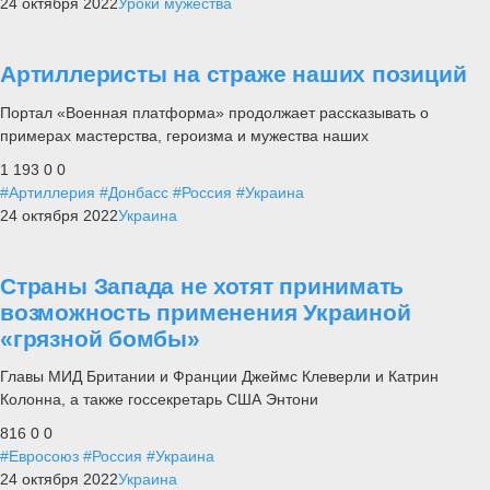
24 октября 2022
Уроки мужества
Артиллеристы на страже наших позиций
Портал «Военная платформа» продолжает рассказывать о
примерах мастерства, героизма и мужества наших
1 193
0
0
#Артиллерия
#Донбасс
#Россия
#Украина
24 октября 2022
Украина
Страны Запада не хотят принимать
возможность применения Украиной
«грязной бомбы»
Главы МИД Британии и Франции Джеймс Клеверли и Катрин
Колонна, а также госсекретарь США Энтони
816
0
0
#Евросоюз
#Россия
#Украина
24 октября 2022
Украина